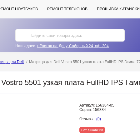
РЕМОНТ НОУТБУКОВ
РЕМОНТ ТЕЛЕФОНОВ
ПРОШИВКА КИТАЙСКИ
Наш адрес:
г. Ростов-на-Дону, Соборный 24, оф. 204
ицы для Dell
Матрица для Dell Vostro 5501 узкая плата FullHD IPS Гамма
 Vostro 5501 узкая плата FullHD IPS Г
Артикул:
156384-05
Серия:
156384
Отзывы:
(0)
Нет в наличии