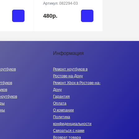
Артикул:
082294-03
480р.
Информация
ноутбуков
Ремонт ноутбуков в
Ростове-на-Дону
утбуков
Ремонт Xbox в Ростове-на-
уков
Дону
ноутбуков
Гарантия
тры
Оплата
нны
О компании
Политика
конфиденциальности
Связаться с нами
Возврат товара