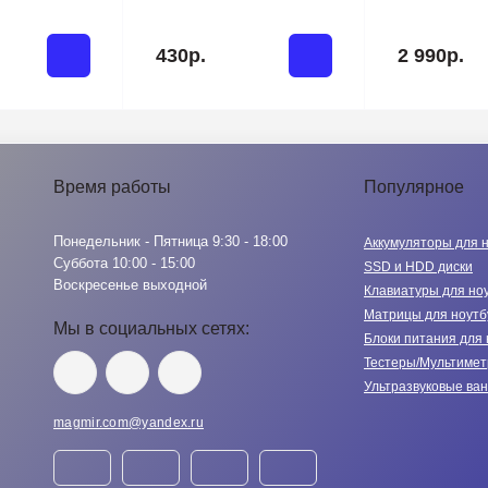
430р.
2 990р.
Время работы
Популярное
Понедельник - Пятница 9:30 - 18:00
Аккумуляторы для 
Суббота 10:00 - 15:00
SSD и HDD диски
Воскресенье выходной
Клавиатуры для но
Матрицы для ноутб
Мы в социальных сетях:
Блоки питания для 
Тестеры/Мультиме
Ультразвуковые ва
magmir.com@yandex.ru