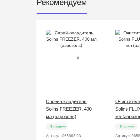
Рекомендуем
0
Спрей-охладитель
Очистител
Solins FREEZER, 400
Solins FLU
мл (аэрозоль)
мл (аэрозо
В наличии
В наличии
Артикул:
065883-03
Артикул:
0658