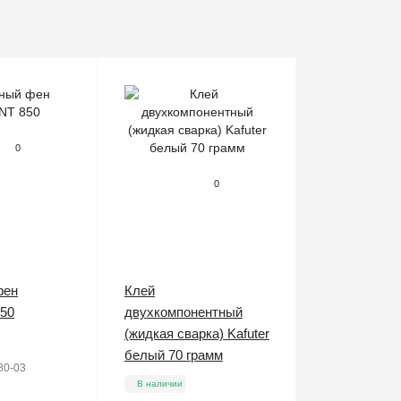
0
0
фен
Клей
50
двухкомпонентный
(жидкая сварка) Kafuter
белый 70 грамм
80-03
В наличии