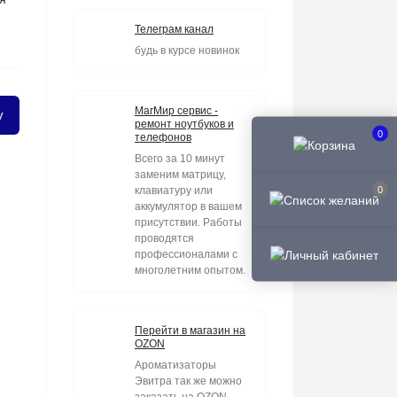
Телеграм канал
будь в курсе новинок
МагМир сервис -
у
ремонт ноутбуков и
0
телефонов
Всего за 10 минут
заменим матрицу,
0
клавиатуру или
аккумулятор в вашем
присутствии. Работы
проводятся
профессионалами с
многолетним опытом.
Перейти в магазин на
OZON
Ароматизаторы
Эвитра так же можно