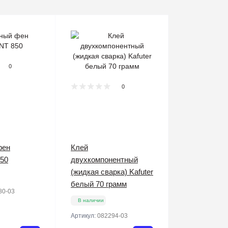
0
0
фен
Клей
50
двухкомпонентный
(жидкая сварка) Kafuter
белый 70 грамм
80-03
В наличии
Артикул:
082294-03