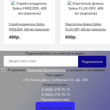
Спрей-охладитель Solins
Очиститель флюса Solins
FREEZER, 400 мл (аэрозоль)
FLUX-OFF, 400 мл (аэрозоль)
490р.
650р.
Подписывайтесь на новости и акции:
Подписаться
Я прочитал
Политика безопасности
и согласен с условиями
Наш адрес:
г. Ростов-на-Дону, Соборный 24, оф. 204
Позвоните нам:
8 (928) 279-75-72
8 (863) 279-75-72
Перезвоните мне
Перейти в контакты