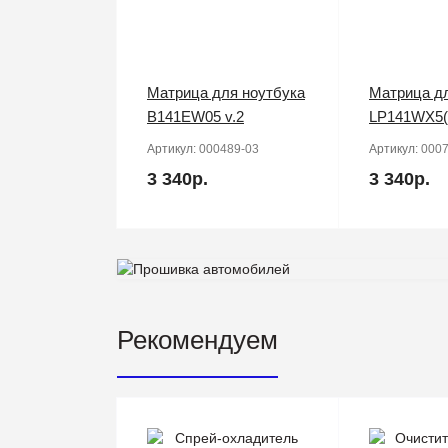
Матрица для ноутбука
Матрица дл
B141EW05 v.2
LP141WX5(
Артикул:
000489-03
Артикул:
0007
3 340р.
3 340р.
Рекомендуем