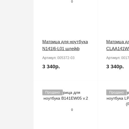
0
Матрица для ноутбука
Матрица дл
N141I6-L01 шлейф
CLAA141W
Артикул:
005372-03
Артикул:
0017
3 340р.
3 340р.
Продано
Продано
0