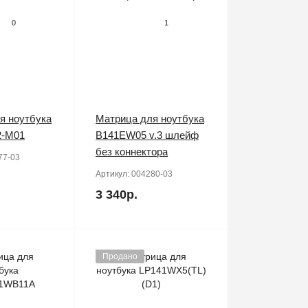
0
1
я ноутбука
Матрица для ноутбука
2-M01
B141EW05 v.3 шлейф
без коннектора
77-03
Артикул:
004280-03
3 340р.
Продано