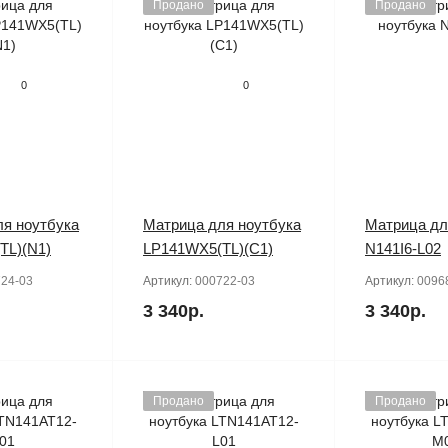
Продано
Продано
0
0
я ноутбука
Матрица для ноутбука
Матрица дл
TL)(N1)
LP141WX5(TL)(C1)
N141I6-L02
24-03
Артикул:
000722-03
Артикул:
0096
3 340р.
3 340р.
Продано
Продано