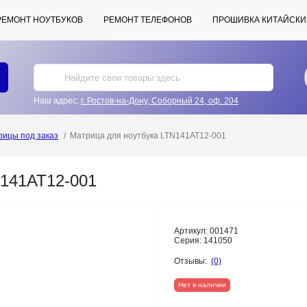
РЕМОНТ НОУТБУКОВ
РЕМОНТ ТЕЛЕФОНОВ
ПРОШИВКА КИТАЙСКИ
Наш адрес:
г. Ростов-на-Дону, Соборный 24, оф. 204
рицы под заказ
Матрица для ноутбука LTN141AT12-001
N141AT12-001
Артикул:
001471
Серия:
141050
Отзывы:
(0)
Нет в наличии