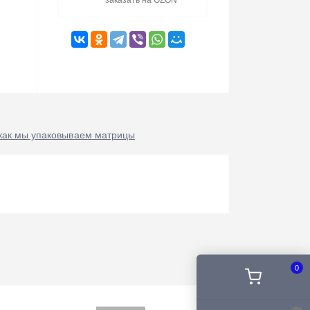
заказать на OZON
как мы упаковываем матрицы
0