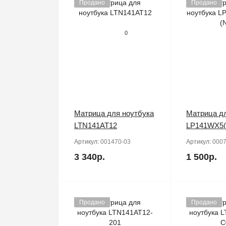
Продано
Продано
0
Матрица для ноутбука
Матрица дл
LTN141AT12
LP141WX5(
Артикул:
001470-03
Артикул:
0007
3 340р.
1 500р.
Продано
Продано