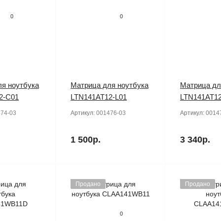
0
0
я ноутбука
Матрица для ноутбука
Матрица дл
2-C01
LTN141AT12-L01
LTN141AT1
74-03
Артикул:
001476-03
Артикул:
0014
1 500р.
3 340р.
Продано
Продано
0