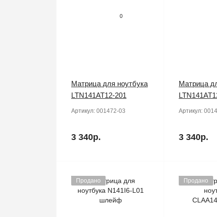
0
Матрица для ноутбука
Матрица дл
LTN141AT12-201
LTN141AT1
Артикул:
001472-03
Артикул:
0014
3 340р.
3 340р.
Продано
Продано