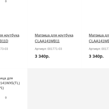
0
я ноутбука
Матрица для ноутбука
Матрица дл
B11D
CLAA141WB11
CLAA141W
73-03
Артикул:
001771-03
Артикул:
0017
3 340р.
3 340р.
0