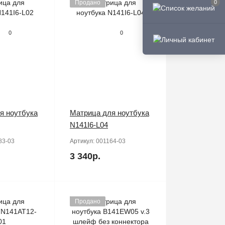
Продано
0
0
0
я ноутбука
Матрица для ноутбука
N141I6-L04
83-03
Артикул:
001164-03
3 340р.
Продано