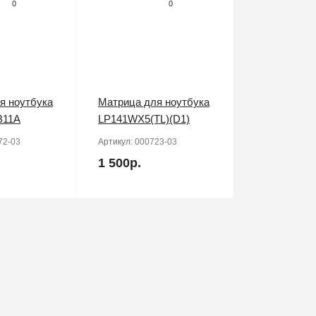
0
0
я ноутбука
Матрица для ноутбука
B11A
LP141WX5(TL)(D1)
72-03
Артикул:
000723-03
1 500р.