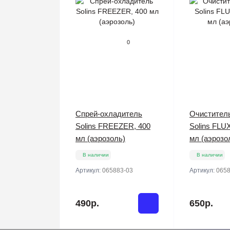
0
Спрей-охладитель
Очистител
Solins FREEZER, 400
Solins FLU
мл (аэрозоль)
мл (аэрозо
В наличии
В наличии
Артикул:
065883-03
Артикул:
0658
490р.
650р.