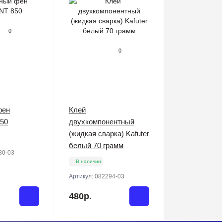
0
0
фен
Клей
50
двухкомпонентный
(жидкая сварка) Kafuter
белый 70 грамм
80-03
В наличии
Артикул:
082294-03
480р.