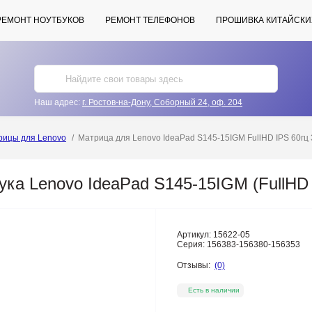
РЕМОНТ НОУТБУКОВ
РЕМОНТ ТЕЛЕФОНОВ
ПРОШИВКА КИТАЙСКИ
Наш адрес:
г. Ростов-на-Дону, Соборный 24, оф. 204
рицы для Lenovo
Матрица для Lenovo IdeaPad S145-15IGM FullHD IPS 60гц 
ука Lenovo IdeaPad S145-15IGM (FullHD
Артикул:
15622-05
Серия:
156383-156380-156353
Отзывы:
(0)
Есть в наличии