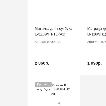
Матрица для ноутбука
Матрица дл
LP116WH1(TL)(A1)
LP116WH1(
Артикул:
000551-03
Артикул:
0005
2 860р.
1 990р.
Продано
0