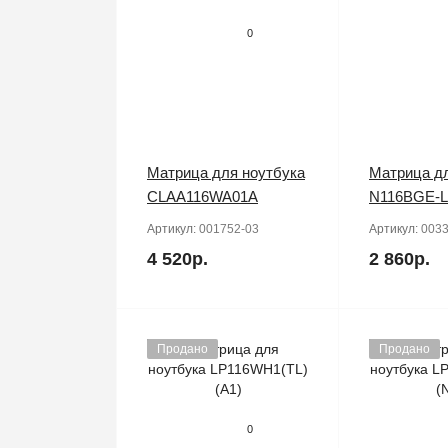
0
Матрица для ноутбука
Матрица дл
CLAA116WA01A
N116BGE-L
Артикул:
001752-03
Артикул:
0033
4 520р.
2 860р.
Продано
Продано
0