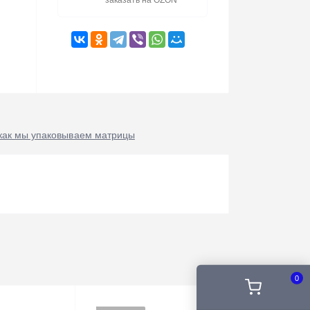
заказать на OZON
как мы упаковываем матрицы
0