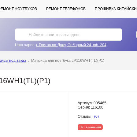
РЕМОНТ НОУТБУКОВ
РЕМОНТ ТЕЛЕФОНОВ
ПРОШИВКА КИТАЙСКИ
Наш адрес:
г. Ростов-на-Дону, Соборный 24, оф. 204
рицы под заказ
Матрица для ноутбука LP116WH1(TL)(P1)
116WH1(TL)(P1)
Артикул:
005465
Серия:
116100
Отзывы:
(0)
Нет в наличии