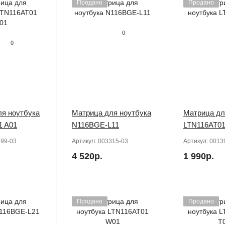
Продано
Продано
0
0
я ноутбука
Матрица для ноутбука
Матрица дл
1 A01
N116BGE-L11
LTN116AT0
99-03
Артикул:
003315-03
Артикул:
0013
4 520р.
1 990р.
Продано
Продано