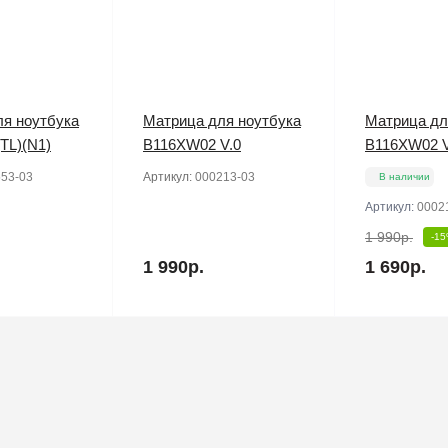
я ноутбука
Матрица для ноутбука
Матрица дл
TL)(N1)
B116XW02 V.0
B116XW02 V
53-03
Артикул:
000213-03
В наличии
Артикул:
0002
1 990р.
-1
1 990р.
1 690р.