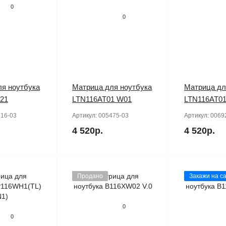
0
0
я ноутбука
Матрица для ноутбука
Матрица дл
21
LTN116AT01 W01
LTN116AT01
16-03
Артикул:
005475-03
Артикул:
0069
4 520р.
4 520р.
Продано
Закажи на са
0
0