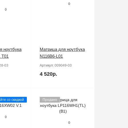
0
0
я ноутбука
Матрица для ноутбука
 T01
N116B6-L01
28-03
Артикул:
009049-03
4 520р.
йте со скидкой
Продано
0
0