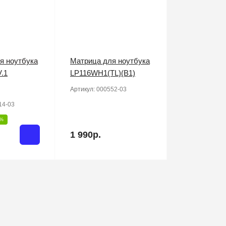
я ноутбука
Матрица для ноутбука
.1
LP116WH1(TL)(B1)
Артикул:
000552-03
14-03
5%
1 990р.