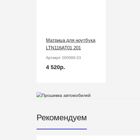
Матрица для ноутбука
LTN116AT01 201
Артикул:
000988-03
4 520р.
Рекомендуем