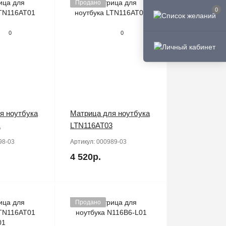
Продано
0
0
0
я ноутбука
Матрица для ноутбука
1
LTN116AT03
98-03
Артикул:
000989-03
4 520р.
Продано