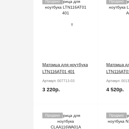
Продано
Продано
0
Матрица для ноутбука
Матрица дл
LTN116AT01 401
LTN116AT0
Артикул:
007713-03
Артикул:
0013
3 220р.
4 520р.
Продано
Продано