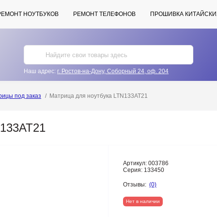
РЕМОНТ НОУТБУКОВ
РЕМОНТ ТЕЛЕФОНОВ
ПРОШИВКА КИТАЙСКИ
Наш адрес:
г. Ростов-на-Дону, Соборный 24, оф. 204
рицы под заказ
Матрица для ноутбука LTN133AT21
N133AT21
Артикул:
003786
Серия:
133450
Отзывы:
(0)
Нет в наличии