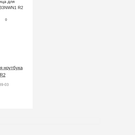
0
я ноутбука
R2
89-03