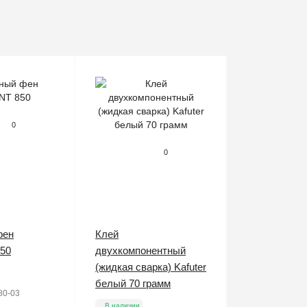
0
0
фен
Клей
50
двухкомпонентный
(жидкая сварка) Kafuter
белый 70 грамм
80-03
В наличии