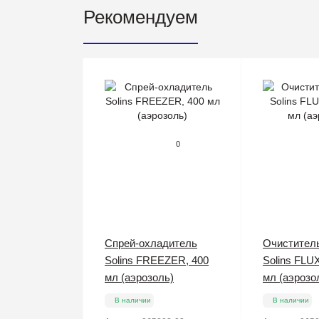
Рекомендуем
0
Спрей-охладитель
Очистител
Solins FREEZER, 400
Solins FLU
мл (аэрозоль)
мл (аэрозо
В наличии
В наличии