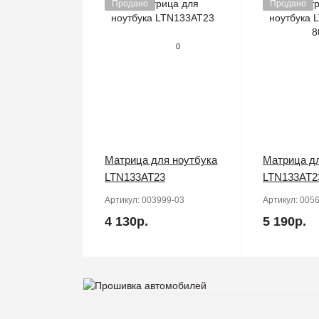
Продано
Продано
0
Матрица для ноутбука
Матрица дл
LTN133AT23
LTN133AT2
Артикул:
003999-03
Артикул:
0056
4 130р.
5 190р.