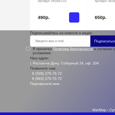
Артикул:
065883-03
Артикул:
0658
490р.
650р.
Подписывайтесь на новости и акции:
Подписатьс
Я прочитал
Политика безопасности
и согласен с
условиями
Наш адрес:
г. Ростов-на-Дону, Соборный 24, оф. 204
Позвоните нам:
8 (928) 279-75-72
8 (863) 279-75-72
Перезвоните мне
МагМир - Су