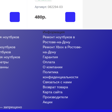
Артикул:
082294-03
480р.
Информация
я ноутбуков
Ремонт ноутбуков в
и
Ростове-на-Дону
ноутбуков
Ремонт Xbox в Ростове-
тбуков
на-Дону
ля ноутбуков
Гарантия
метры
Оплата
ванны
О компании
Политика
конфиденциальности
Связаться с нами
Возврат товара
Карта сайта
Производители
Акции
 — запрещено