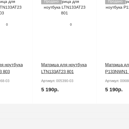
Продано
Продано
0
0
я ноутбука
Матрица для ноутбука
Матрица дл
3 803
LTN133AT23 801
P133NWN1 
68-03
Артикул:
005390-03
Артикул:
0068
5 190р.
5 190р.