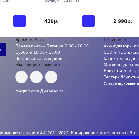
82-03
Артикул:
065880-03
430р.
2 990р.
Время работы
Популярное
Понедельник - Пятница 9:30 - 18:00
Аккумуляторы дл
я
Суббота 10:00 - 15:00
SSD и HDD диск
Воскресенье выходной
Клавиатуры для 
Мы в социальных сетях:
Матрицы для ноу
Блоки питания д
Тестеры/Мульти
Ультразвуковые 
magmir.com@yandex.ru
пермаркет запчастей © 2011-2022. Копирование материалов сайта