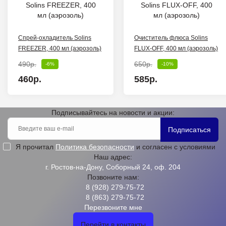
Спрей-охладитель Solins
Очиститель флюса Solins
FREEZER, 400 мл (аэрозоль)
FLUX-OFF, 400 мл (аэрозоль)
490р.
650р.
-6%
-10%
460р.
585р.
Подписывайтесь на новости и акции:
Подписаться
Я прочитал
Политика безопасности
и согласен с условиями
Наш адрес:
г. Ростов-на-Дону, Соборный 24, оф. 204
Позвоните нам:
8 (928) 279-75-72
8 (863) 279-75-72
Перезвоните мне
Перейти в контакты