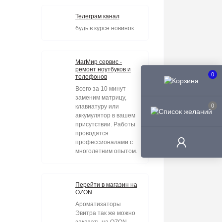
Телеграм канал
будь в курсе новинок
МагМир сервис -
ремонт ноутбуков и
0
телефонов
Всего за 10 минут
заменим матрицу,
0
клавиатуру или
аккумулятор в вашем
присутствии. Работы
проводятся
профессионалами с
многолетним опытом.
Перейти в магазин на
OZON
Ароматизаторы
Эвитра так же можно