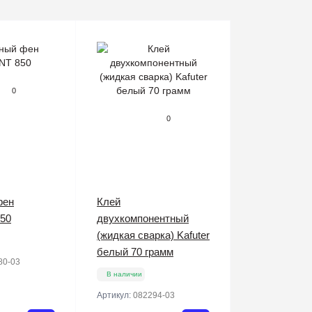
0
0
фен
Клей
50
двухкомпонентный
(жидкая сварка) Kafuter
белый 70 грамм
80-03
В наличии
Артикул:
082294-03