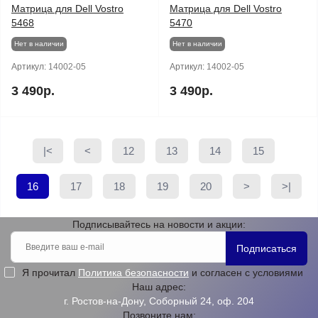
Матрица для Dell Vostro
Матрица для Dell Vostro
5468
5470
Нет в наличии
Нет в наличии
Артикул:
14002-05
Артикул:
14002-05
3 490р.
3 490р.
|<
<
12
13
14
15
16
17
18
19
20
>
>|
Подписывайтесь на новости и акции:
Подписаться
Я прочитал
Политика безопасности
и согласен с условиями
Наш адрес:
г. Ростов-на-Дону, Соборный 24, оф. 204
Позвоните нам: