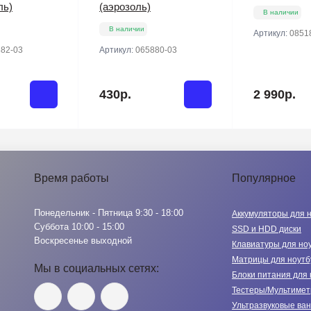
ль)
(аэрозоль)
В наличии
В наличии
Артикул:
0851
82-03
Артикул:
065880-03
430р.
2 990р.
Время работы
Популярное
Понедельник - Пятница 9:30 - 18:00
Аккумуляторы для 
Суббота 10:00 - 15:00
SSD и HDD диски
Воскресенье выходной
Клавиатуры для но
Матрицы для ноутб
Мы в социальных сетях:
Блоки питания для 
Тестеры/Мультиме
Ультразвуковые ва