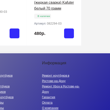
(жидкая сварка) Kafuter
белый 70 грамм
80-03
В наличии
Артикул:
082294-03
480р.
Информация
ноутбуков
Ремонт ноутбуков в
Ростове-на-Дону
утбуков
Ремонт Xbox в Ростове-на-
уков
Дону
ноутбуков
Гарантия
тры
Оплата
нны
О компании