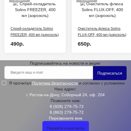
Спрей-охладитель Solins
Очиститель флюса Solins
FREEZER, 400 мл (аэрозоль)
FLUX-OFF, 400 мл (аэрозоль)
490р.
650р.
Подписывайтесь на новости и акции:
Подписаться
Я прочитал
Политика безопасности
и согласен с условиями
Наш адрес:
г. Ростов-на-Дону, Соборный 24, оф. 204
Позвоните нам:
8 (928) 279-75-72
8 (863) 279-75-72
Перезвоните мне
Перейти в контакты