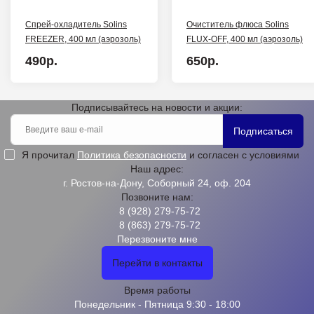
Спрей-охладитель Solins
Очиститель флюса Solins
FREEZER, 400 мл (аэрозоль)
FLUX-OFF, 400 мл (аэрозоль)
490р.
650р.
Подписывайтесь на новости и акции:
Подписаться
Я прочитал
Политика безопасности
и согласен с условиями
Наш адрес:
г. Ростов-на-Дону, Соборный 24, оф. 204
Позвоните нам:
8 (928) 279-75-72
8 (863) 279-75-72
Перезвоните мне
Перейти в контакты
Время работы
Понедельник - Пятница 9:30 - 18:00