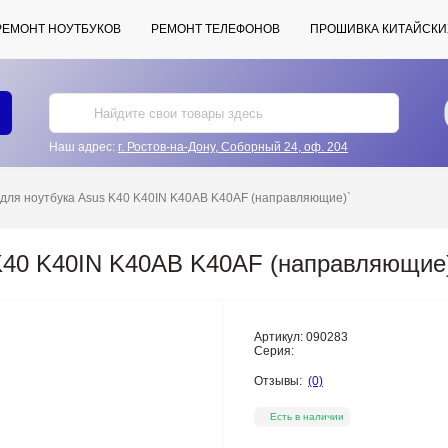
РЕМОНТ НОУТБУКОВ
РЕМОНТ ТЕЛЕФОНОВ
ПРОШИВКА КИТАЙСКИ
Наш адрес:
г. Ростов-на-Дону, Соборный 24, оф. 204
для ноутбука Asus K40 K40IN K40AB K40AF (направляющие)`
K40 K40IN K40AB K40AF (направляющие
Артикул:
090283
Серия:
Отзывы:
(0)
Есть в наличии