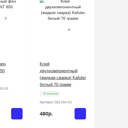
0
0
фен
Клей
50
двухкомпонентный
(жидкая сварка) Kafuter
белый 70 грамм
80-03
В наличии
Артикул:
082294-03
480р.