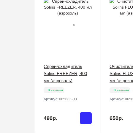
0
Спрей-охладитель
Очистител
Solins FREEZER, 400
Solins FLU
мл (аэрозоль)
мл (аэрозо
В наличии
В наличии
Артикул:
065883-03
Артикул:
0658
490р.
650р.