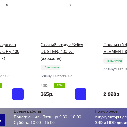
0
0
ь флюса
Сжатый воздух Solins
Паяльный 
X-OFF, 400
DUSTER, 400 мл
ELEMENT 8
ль)
(аэрозоль)
В наличии
В наличии
Артикул:
0851
82-03
Артикул:
065880-03
430р.
-15%
365р.
2 990р.
Время работы
Популярное
Понедельник - Пятница 9:30 - 18:00
Аккумуляторы дл
я
Суббота 10:00 - 15:00
SSD и HDD диск