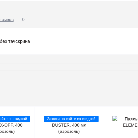
тзывов
0
без тачскрина
айте со скидкой
Закажи на сайте со скидкой