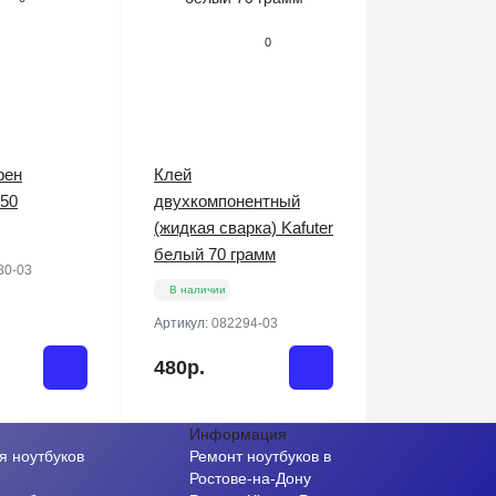
0
фен
Клей
50
двухкомпонентный
(жидкая сварка) Kafuter
белый 70 грамм
80-03
В наличии
Артикул:
082294-03
480р.
Информация
я ноутбуков
Ремонт ноутбуков в
и
Ростове-на-Дону