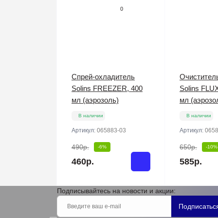
0
Спрей-охладитель
Очистител
Solins FREEZER, 400
Solins FLU
мл (аэрозоль)
мл (аэрозо
В наличии
В наличии
Артикул:
065883-03
Артикул:
0658
490р.
650р.
-6%
-10%
460р.
585р.
Подписывайтесь на новости и акции:
Подписатьс