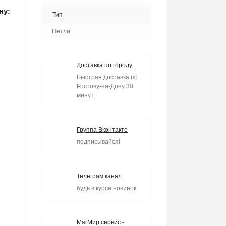
ну:
Тип
Петли
Доставка по городу
Быстрая доставка по
Ростову-на-Дону 30
минут.
Группа Вконтакте
подписывайся!
Телеграм канал
будь в курсе новинок
МагМир сервис -