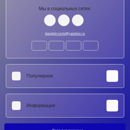
Мы в социальных сетях:
magmir.com@yandex.ru
Популярное
Аккумуляторы для ноутбуков
SSD и HDD диски
Информация
Клавиатуры для ноутбуков
Матрицы для ноутбуков
Ремонт ноутбуков в Ростове-на-Дону
Блоки питания для ноутбуков
Ремонт Xbox в Ростове-на-Дону