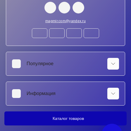
magmir.com@yandex.ru
Популярное
Аккумуляторы для ноутбуков
SSD и HDD диски
Информация
Клавиатуры для ноутбуков
Матрицы для ноутбуков
Ремонт ноутбуков в Ростове-на-Дону
Блоки питания для ноутбуков
Ремонт Xbox в Ростове-на-Дону
Каталог товаров
Тестеры/Мультиметры
Гарантия
Ультразвуковые ванны