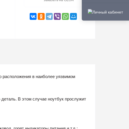
заказать на OZON
го расположения в наиболее уязвимом
 деталь. В этом случае ноутбук прослужит
вод, горят индикаторы питания и т.д.;