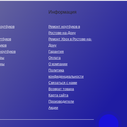
Информация
ноутбуков
Ремонт ноутбуков в
Ростове-на-Дону
утбуков
Ремонт Xbox в Ростове-на-
уков
Дону
ноутбуков
Гарантия
тры
Оплата
нны
О компании
Политика
конфиденциальности
Связаться с нами
Возврат товара
Карта сайта
Производители
Акции