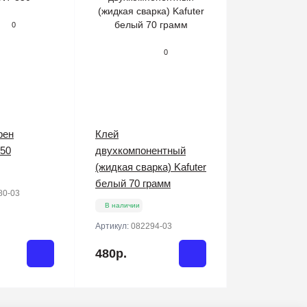
0
0
фен
Клей
50
двухкомпонентный
(жидкая сварка) Kafuter
белый 70 грамм
80-03
В наличии
Артикул:
082294-03
480р.