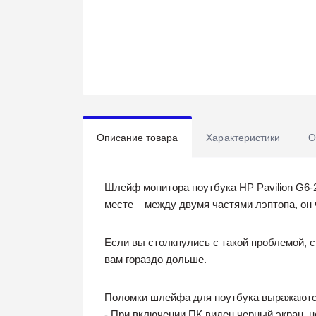
Описание товара
Характеристики
О
Шлейф монитора ноутбука HP Pavilion G6-
месте – между двумя частями лэптопа, он 
Если вы столкнулись с такой проблемой, 
вам гораздо дольше.
Поломки шлейфа для ноутбука выражаются
- При включении ПК виден черный экран, н