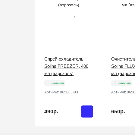
0
Спрей-охладитель
Очистител
Solins FREEZER, 400
Solins FLU
мл (аэрозоль)
мл (аэрозо
В наличии
В наличии
Артикул:
065883-03
Артикул:
0658
490р.
650р.