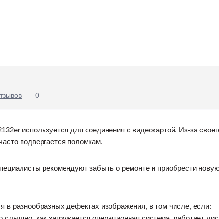
тзывов
0
2132er используется для соединения с видеокартой. Из-за свое
часто подвергается поломкам.
специалисты рекомендуют забыть о ремонте и приобрести новую
 в разнообразных дефектах изображения, в том числе, если:
о слышно, как загружается операционная система, работает диско