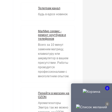
Телеграм канал
будь в курсе новинок
МагМир сервис -
ремонт ноутбуков и
телефонов
Всего за 10 минут
заменим матрицу,
клавиатуру или
аккумулятор в вашем
присутствии. Работы
проводятся
профессионалами с
многолетним опытом.
0
Перейти в магазин на
OZON
Ароматизаторы
0
Эвитра так же можно