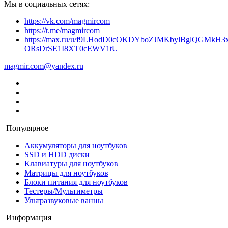
Мы в социальных сетях:
https://vk.com/magmircom
https://t.me/magmircom
https://max.ru/u/f9LHodD0cOKDYboZJMKbylBglQGMkH3x
ORsDrSE1I8XT0cEWV1tU
magmir.com@yandex.ru
Популярное
Аккумуляторы для ноутбуков
SSD и HDD диски
Клавиатуры для ноутбуков
Матрицы для ноутбуков
Блоки питания для ноутбуков
Тестеры/Мультиметры
Ультразвуковые ванны
Информация