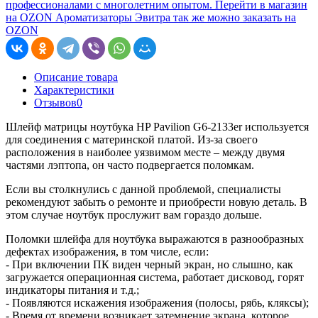
профессионалами с многолетним опытом.
Перейти в магазин
на OZON
Ароматизаторы Эвитра так же можно заказать на
OZON
Описание товара
Характеристики
Отзывов
0
Шлейф матрицы ноутбука HP Pavilion G6-2133er используется
для соединения с материнской платой. Из-за своего
расположения в наиболее уязвимом месте – между двумя
частями лэптопа, он часто подвергается поломкам.
Если вы столкнулись с данной проблемой, специалисты
рекомендуют забыть о ремонте и приобрести новую деталь. В
этом случае ноутбук прослужит вам гораздо дольше.
Поломки шлейфа для ноутбука выражаются в разнообразных
дефектах изображения, в том числе, если:
- При включении ПК виден черный экран, но слышно, как
загружается операционная система, работает дисковод, горят
индикаторы питания и т.д.;
- Появляются искажения изображения (полосы, рябь, кляксы);
- Время от времени возникает затемнение экрана, которое