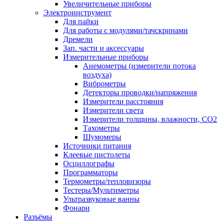
Увеличительные приборы
Электроинструмент
Для пайки
Для работы с модулями/тачскринами
Дремели
Зап. части и аксессуары
Измерительные приборы
Анемометры (измерители потока
воздуха)
Виброметры
Детекторы проводки/напряжения
Измерители расстояния
Измерители света
Измерители толщины, влажности, CO2
Тахометры
Шумомеры
Источники питания
Клеевые пистолеты
Осциллографы
Программаторы
Термометры/тепловизоры
Тестеры/Мультиметры
Ультразвуковые ванны
Фонари
Разъёмы