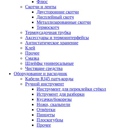
Флюс
Скотчи и ленты
Двусторонние скотчи
Дисплейный скотч
Металлизарованные скотчи
Термоскотч
Термоусадочная трубка
Аксессуары и термоинтерфейсы
Антистатическое хранение
Клей
Прочее
Смазка
Шлейфы универсальные
Чистящие средства
Оборудование и расходник
Кабели RJ45 патч-корды
Ручной инструмент
Инструмент для переклейки стёкол
Иструмент для разборки
Кусачки/бокорезы
Ножи, скальпели
Отвёртки
Пинцеты
Плоскогубцы
Прочее