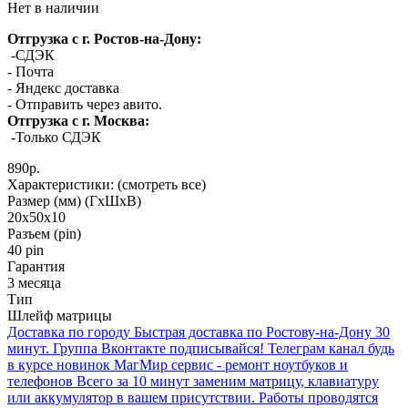
Нет в наличии
Отгрузка с г. Ростов-на-Дону:
-СДЭК
- Почта
- Яндекс доставка
- Отправить через авито.
Отгрузка с г. Москва:
-Только СДЭК
890р.
Характеристики:
(смотреть все)
Размер (мм) (ГхШхВ)
20x50x10
Разъем (pin)
40 pin
Гарантия
3 месяца
Тип
Шлейф матрицы
Доставка по городу
Быстрая доставка по Ростову-на-Дону 30
минут.
Группа Вконтакте
подписывайся!
Телеграм канал
будь
в курсе новинок
МагМир сервис - ремонт ноутбуков и
телефонов
Всего за 10 минут заменим матрицу, клавиатуру
или аккумулятор в вашем присутствии. Работы проводятся