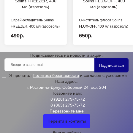
Спрей-охладитель Solins
Очиститель флюса Solins
FREEZER, 400 мл (аэрозоль)
FLUX-OFF, 400 мл (аэрозоль)
490р.
650р.
Подписывайтесь на новости и акции:
Подписаться
Я прочитал
Политика безопасности
и согласен с условиями
Наш адрес:
г. Ростов-на-Дону, Соборный 24, оф. 204
Позвоните нам:
8 (928) 279-75-72
8 (863) 279-75-72
Перезвоните мне
Перейти в контакты
Время работы