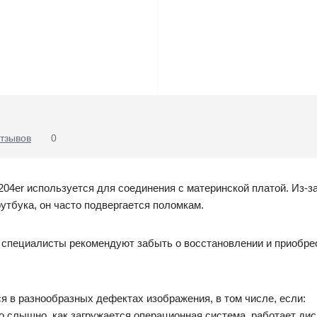
тзывов
0
204er используется для соединения с материнской платой. Из-з
утбука, он часто подвергается поломкам.
 специалисты рекомендуют забыть о восстановлении и приобрес
 в разнообразных дефектах изображения, в том числе, если:
о слышно, как загружается операционная система, работает диско