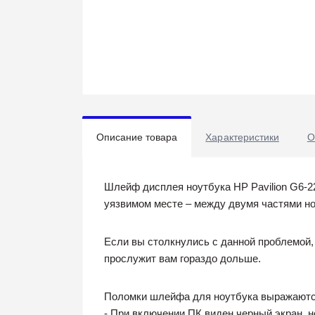
Описание товара
Характеристики
О
Шлейф дисплея ноутбука HP Pavilion G6-2
уязвимом месте – между двумя частями но
Если вы столкнулись с данной проблемой,
прослужит вам гораздо дольше.
Поломки шлейфа для ноутбука выражаются
- При включении ПК виден черный экран, н