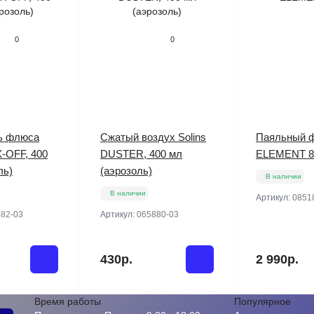
0
0
ь флюса
Сжатый воздух Solins
Паяльный 
X-OFF, 400
DUSTER, 400 мл
ELEMENT 8
ль)
(аэрозоль)
В наличии
В наличии
Артикул:
0851
82-03
Артикул:
065880-03
430р.
2 990р.
Время работы
Популярное