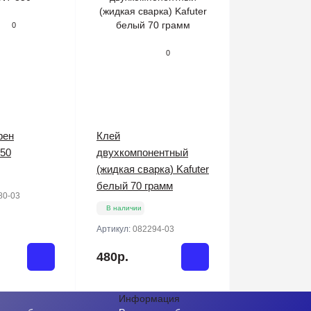
0
0
фен
Клей
50
двухкомпонентный
(жидкая сварка) Kafuter
белый 70 грамм
80-03
В наличии
Артикул:
082294-03
480р.
Информация