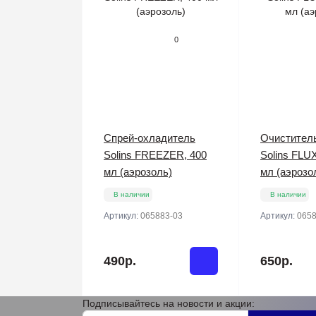
0
Спрей-охладитель
Очистител
Solins FREEZER, 400
Solins FLU
мл (аэрозоль)
мл (аэрозо
В наличии
В наличии
Артикул:
065883-03
Артикул:
0658
490р.
650р.
Подписывайтесь на новости и акции: