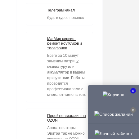
Телеграм канал
будь в курсе новинок
МагМир сервис -
ремонт ноутбуков и
телефонов
Всего за 10 минут
заменим матрицу,
клавиатуру или
аккумулятор в вашем
присутствии. Работы
проводятся
профессионалами с
0
многолетним опытом.
0
Перейти в магазин на
OZON
Ароматизаторы
Эвитра так же можно