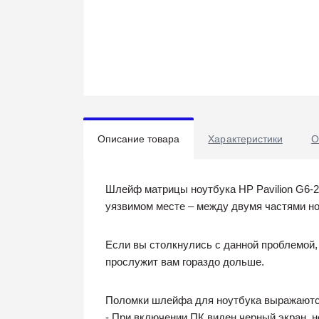
Описание товара
Характеристики
О
Шлейф матрицы ноутбука HP Pavilion G6-2
уязвимом месте – между двумя частями но
Если вы столкнулись с данной проблемой,
прослужит вам гораздо дольше.
Поломки шлейфа для ноутбука выражаются
- При включении ПК виден черный экран, н