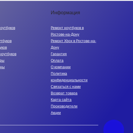
Информация
ноутбуков
Ремонт ноутбуков в
Ростове-на-Дону
утбуков
Ремонт Xbox в Ростове-на-
уков
Дону
ноутбуков
Гарантия
тры
Оплата
нны
О компании
Политика
конфиденциальности
Связаться с нами
Возврат товара
Карта сайта
Производители
Акции