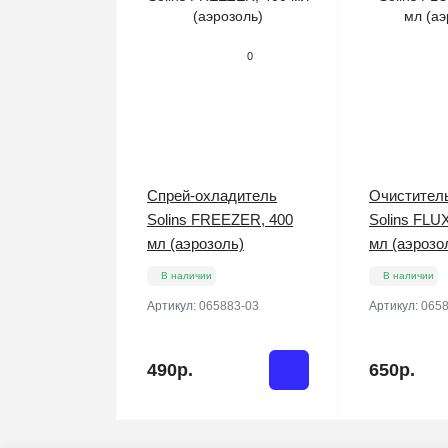
0
Спрей-охладитель
Очистител
Solins FREEZER, 400
Solins FLU
мл (аэрозоль)
мл (аэрозо
В наличии
В наличии
Артикул:
065883-03
Артикул:
0658
490р.
650р.