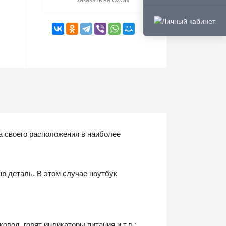
заказать на OZON
а своего расположения в наиболее
ю деталь. В этом случае ноутбук
вод, горят индикаторы питания и т.д.;