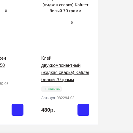
0
0
фен
Клей
50
двухкомпонентный
(жидкая сварка) Kafuter
белый 70 грамм
80-03
В наличии
Артикул:
082294-03
480р.