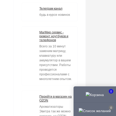
Телеграм канал
будь в курсе новинок
МагМир сервис -
ремонт ноутбуков и
телефонов
Всего за 10 минут
заменим матрицу,
клавиатуру или
аккумулятор в вашем
присутствии. Работы
проводятся
профессионалами с
многолетним опытом.
0
Перейти в магазин на
OZON
Ароматизаторы
0
Эвитра так же можно