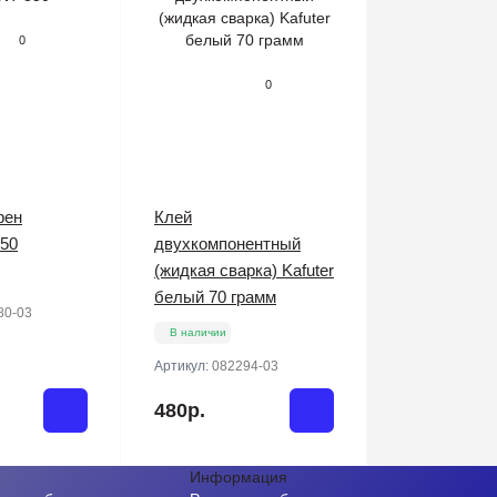
0
0
фен
Клей
50
двухкомпонентный
(жидкая сварка) Kafuter
белый 70 грамм
80-03
В наличии
Артикул:
082294-03
480р.
Информация