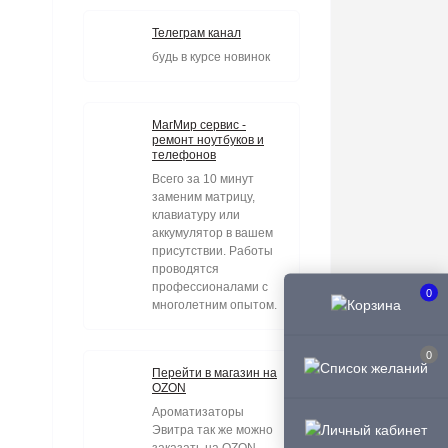
Телеграм канал
будь в курсе новинок
МагМир сервис -
ремонт ноутбуков и
телефонов
Всего за 10 минут
заменим матрицу,
клавиатуру или
аккумулятор в вашем
присутствии. Работы
проводятся
профессионалами с
0
многолетним опытом.
0
Перейти в магазин на
OZON
Ароматизаторы
Эвитра так же можно