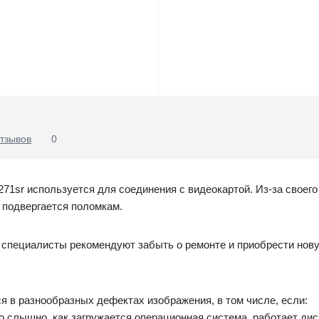
тзывов
0
271sr используется для соединения с видеокартой. Из-за своег
 подвергается поломкам.
 специалисты рекомендуют забыть о ремонте и приобрести нову
 в разнообразных дефектах изображения, в том числе, если:
о слышно, как загружается операционная система, работает диско