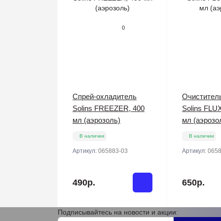
0
Спрей-охладитель
Очистител
Solins FREEZER, 400
Solins FLU
мл (аэрозоль)
мл (аэрозо
В наличии
В наличии
Артикул:
065883-03
Артикул:
0658
490р.
650р.
Подписывайтесь на новости и акции: