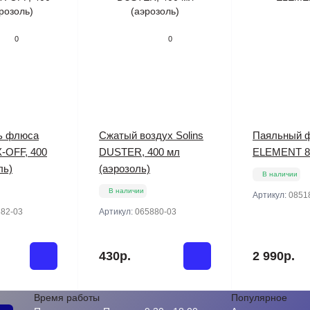
0
0
ь флюса
Сжатый воздух Solins
Паяльный 
X-OFF, 400
DUSTER, 400 мл
ELEMENT 8
ль)
(аэрозоль)
В наличии
В наличии
Артикул:
0851
82-03
Артикул:
065880-03
430р.
2 990р.
Время работы
Популярное