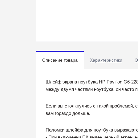
Описание товара
Характеристики
О
Шлейф экрана ноутбука HP Pavilion G6-228
между двумя частями ноутбука, он часто 
Если вы столкнулись с такой проблемой, 
вам гораздо дольше.
Поломки шлейфа для ноутбука выражаются
- При включении ПК виден черный экран, н