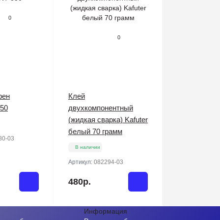
0
0
фен
Клей
50
двухкомпонентный
(жидкая сварка) Kafuter
белый 70 грамм
80-03
В наличии
Артикул:
082294-03
480р.
Информация