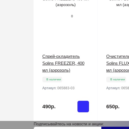
0
Спрей-охладитель
Очистител
Solins FREEZER, 400
Solins FLU
мл (аэрозоль)
мл (аэрозо
В наличии
В наличии
Артикул:
065883-03
Артикул:
0658
490р.
650р.
Подписывайтесь на новости и акции: