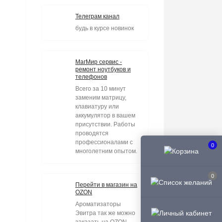
Телеграм канал
будь в курсе новинок
МагМир сервис -
ремонт ноутбуков и
телефонов
Всего за 10 минут
заменим матрицу,
клавиатуру или
аккумулятор в вашем
присутствии. Работы
проводятся
профессионалами с
0
многолетним опытом.
0
Перейти в магазин на
OZON
Ароматизаторы
Эвитра так же можно