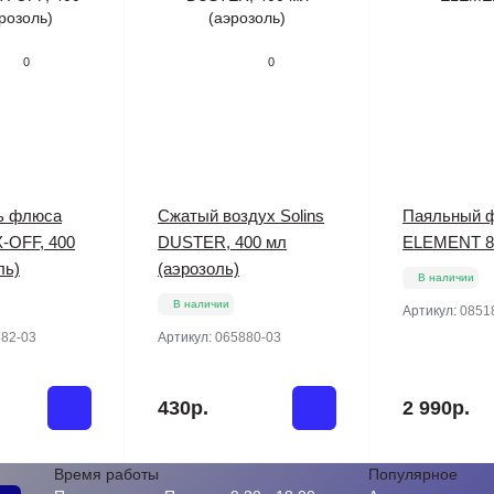
0
0
ь флюса
Сжатый воздух Solins
Паяльный 
X-OFF, 400
DUSTER, 400 мл
ELEMENT 8
ль)
(аэрозоль)
В наличии
В наличии
Артикул:
0851
82-03
Артикул:
065880-03
430р.
2 990р.
Время работы
Популярное