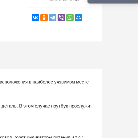
заказать на OZON
 расположения в наиболее уязвимом месте –
 деталь. В этом случае ноутбук прослужит
вод, горят индикаторы питания и т.д.;