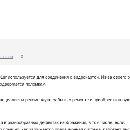
тзывов
0
1sr используется для соединения с видеокартой. Из-за своего
подвергается поломкам.
специалисты рекомендуют забыть о ремонте и приобрести новую
 в разнообразных дефектах изображения, в том числе, если:
о слышно, как загружается операционная система, работает диско