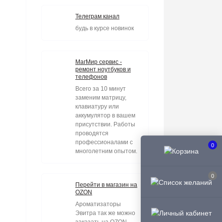
Телеграм канал
будь в курсе новинок
МагМир сервис -
ремонт ноутбуков и
телефонов
Всего за 10 минут
заменим матрицу,
клавиатуру или
аккумулятор в вашем
присутствии. Работы
проводятся
профессионалами с
0
многолетним опытом.
0
Перейти в магазин на
OZON
Ароматизаторы
Эвитра так же можно