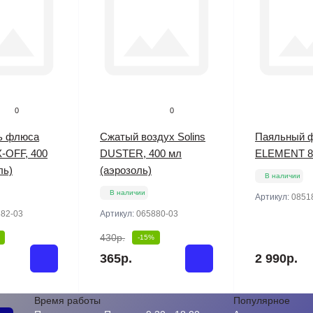
0
0
ь флюса
Сжатый воздух Solins
Паяльный 
X-OFF, 400
DUSTER, 400 мл
ELEMENT 8
ль)
(аэрозоль)
В наличии
В наличии
Артикул:
0851
82-03
Артикул:
065880-03
430р.
-15%
365р.
2 990р.
Время работы
Популярное