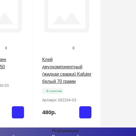
0
0
фен
Клей
50
двухкомпонентный
(жидкая сварка) Kafuter
белый 70 грамм
80-03
В наличии
Артикул:
082294-03
480р.
Информация