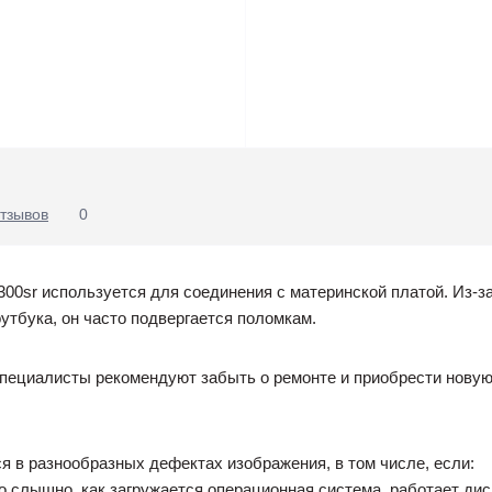
тзывов
0
300sr используется для соединения с материнской платой. Из-з
утбука, он часто подвергается поломкам.
специалисты рекомендуют забыть о ремонте и приобрести новую
 в разнообразных дефектах изображения, в том числе, если:
о слышно, как загружается операционная система, работает диско