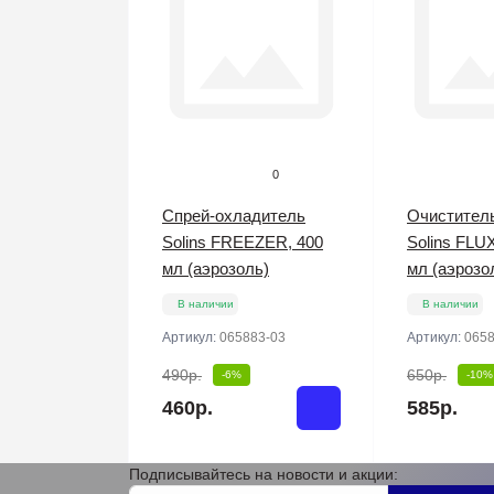
0
Спрей-охладитель
Очистител
Solins FREEZER, 400
Solins FLU
мл (аэрозоль)
мл (аэрозо
В наличии
В наличии
Артикул:
065883-03
Артикул:
0658
490р.
650р.
-6%
-10%
460р.
585р.
Подписывайтесь на новости и акции: