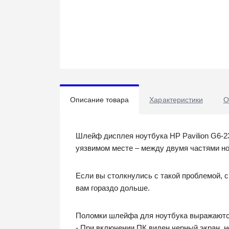
Описание товара
Характеристики
О
Шлейф дисплея ноутбука HP Pavilion G6-2
уязвимом месте – между двумя частями но
Если вы столкнулись с такой проблемой, 
вам гораздо дольше.
Поломки шлейфа для ноутбука выражаются
- При включении ПК виден черный экран, н