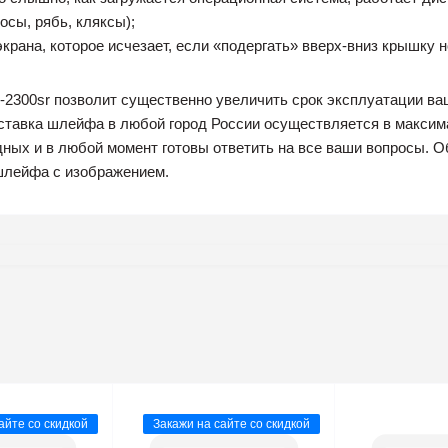
сы, рябь, кляксы);
экрана, которое исчезает, если «подергать» вверх-вниз крышку н
-2300sr позволит существенно увеличить срок эксплуатации ваш
оставка шлейфа в любой город России осуществляется в макси
ных и в любой момент готовы ответить на все ваши вопросы. О
шлейфа с изображением.
айте со скидкой
Закажи на сайте со скидкой