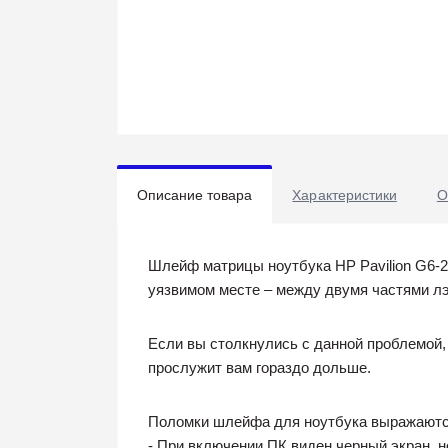
Описание товара
Характеристики
О
Шлейф матрицы ноутбука HP Pavilion G6-2
уязвимом месте – между двумя частями лэ
Если вы столкнулись с данной проблемой,
прослужит вам гораздо дольше.
Поломки шлейфа для ноутбука выражаются
- При включении ПК виден черный экран, н