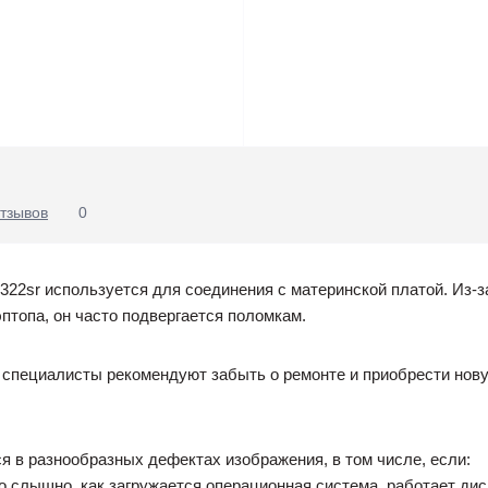
тзывов
0
322sr используется для соединения с материнской платой. Из-з
птопа, он часто подвергается поломкам.
 специалисты рекомендуют забыть о ремонте и приобрести нову
 в разнообразных дефектах изображения, в том числе, если:
о слышно, как загружается операционная система, работает диско