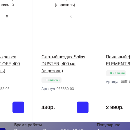
0
0
ь флюса
Сжатый воздух Solins
Паяльный 
X-OFF, 400
DUSTER, 400 мл
ELEMENT 8
ль)
(аэрозоль)
В наличии
В наличии
Артикул:
0851
82-03
Артикул:
065880-03
430р.
2 990р.
Время работы
Популярное