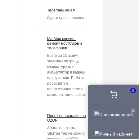
Телеграм канал
будь в курсе новинок
МагМир сервис -
ремонт ноутбуков и
телефонов
Всего за 10 минут
заменим матрицу,
клавиатуру или
аккумулятор в вашем
присутствии. Работы
проводятся
профессионалами с
0
многолетним опытом.
0
Перейти в магазин на
OZON
Ароматизаторы
Эвитра так же можно