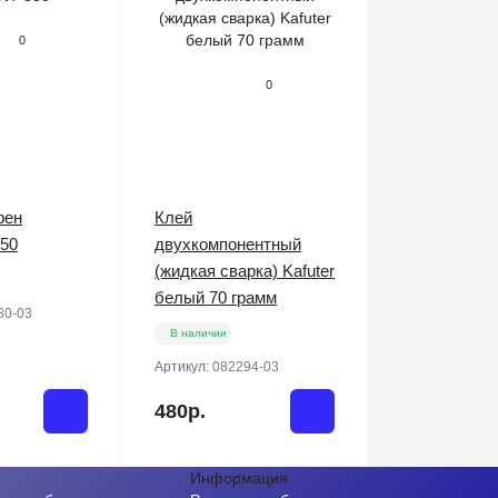
0
0
фен
Клей
50
двухкомпонентный
(жидкая сварка) Kafuter
белый 70 грамм
80-03
В наличии
Артикул:
082294-03
480р.
Информация