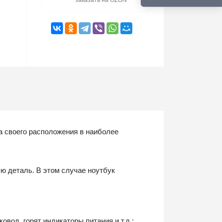
заказать на OZON
а своего расположения в наиболее
ю деталь. В этом случае ноутбук
вод, горят индикаторы питания и т.д.;