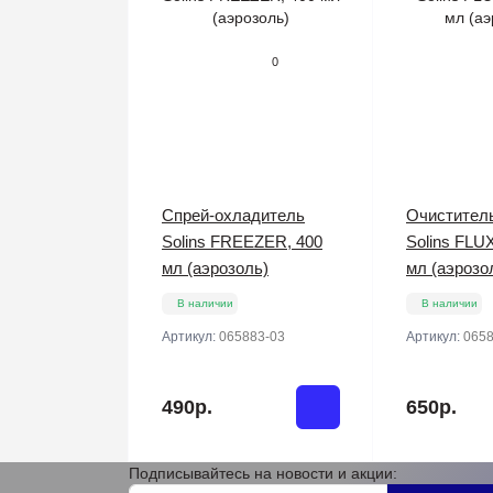
0
Спрей-охладитель
Очистител
Solins FREEZER, 400
Solins FLU
мл (аэрозоль)
мл (аэрозо
В наличии
В наличии
Артикул:
065883-03
Артикул:
0658
490р.
650р.
Подписывайтесь на новости и акции: