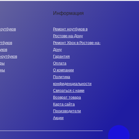
Информация
ноутбуков
Ремонт ноутбуков в
Ростове-на-Дону
утбуков
Ремонт Xbox в Ростове-на-
уков
Дону
ноутбуков
Гарантия
тры
Оплата
нны
О компании
Политика
конфиденциальности
Связаться с нами
Возврат товара
Карта сайта
Производители
Акции