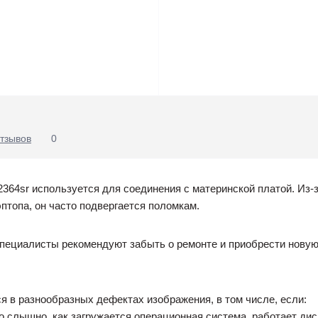
тзывов
0
2364sr используется для соединения с материнской платой. Из-
птопа, он часто подвергается поломкам.
специалисты рекомендуют забыть о ремонте и приобрести новую
 в разнообразных дефектах изображения, в том числе, если:
о слышно, как загружается операционная система, работает диско