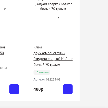
0
0
фен
Клей
50
двухкомпонентный
(жидкая сварка) Kafuter
белый 70 грамм
80-03
В наличии
Артикул:
082294-03
480р.