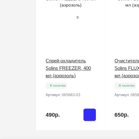
0
Спрей-охладитель
Очистител
Solins FREEZER, 400
Solins FLU
мл (аэрозоль)
мл (аэрозо
В наличии
В наличии
Артикул:
065883-03
Артикул:
0658
490р.
650р.