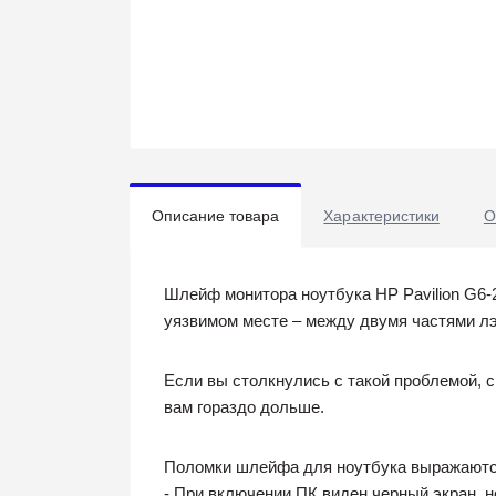
Описание товара
Характеристики
О
Шлейф монитора ноутбука HP Pavilion G6-
уязвимом месте – между двумя частями лэ
Если вы столкнулись с такой проблемой, 
вам гораздо дольше.
Поломки шлейфа для ноутбука выражаются
- При включении ПК виден черный экран, н