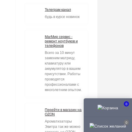
Телеграм канал
будь в курсе новинок
МагМир сервис -
ремонт ноутбуков и
телефонов
Всего за 10 минут
заменим матрицу,
клавиатуру или
аккумулятор в вашем
присутствии. Работы
проводятся
профессионалами с
многолетним опытом.
0
Перейти в магазин на
OZON
Ароматизаторы
0
Эвитра так же можно