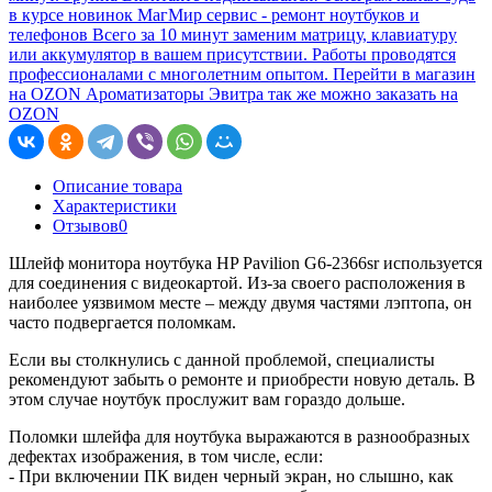
в курсе новинок
МагМир сервис - ремонт ноутбуков и
телефонов
Всего за 10 минут заменим матрицу, клавиатуру
или аккумулятор в вашем присутствии. Работы проводятся
профессионалами с многолетним опытом.
Перейти в магазин
на OZON
Ароматизаторы Эвитра так же можно заказать на
OZON
Описание товара
Характеристики
Отзывов
0
Шлейф монитора ноутбука HP Pavilion G6-2366sr используется
для соединения с видеокартой. Из-за своего расположения в
наиболее уязвимом месте – между двумя частями лэптопа, он
часто подвергается поломкам.
Если вы столкнулись с данной проблемой, специалисты
рекомендуют забыть о ремонте и приобрести новую деталь. В
этом случае ноутбук прослужит вам гораздо дольше.
Поломки шлейфа для ноутбука выражаются в разнообразных
дефектах изображения, в том числе, если:
- При включении ПК виден черный экран, но слышно, как