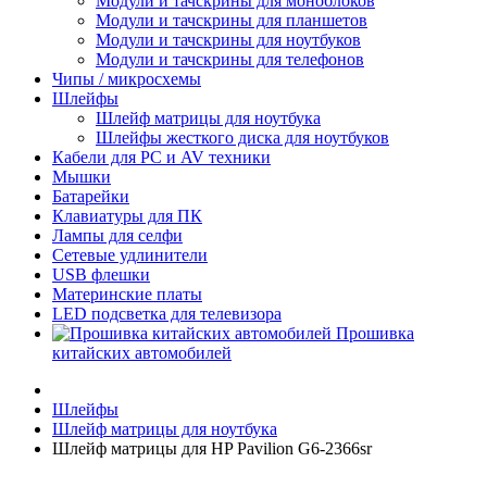
Модули и тачскрины для моноблоков
Модули и тачскрины для планшетов
Модули и тачскрины для ноутбуков
Модули и тачскрины для телефонов
Чипы / микросхемы
Шлейфы
Шлейф матрицы для ноутбука
Шлейфы жесткого диска для ноутбуков
Кабели для PC и AV техники
Мышки
Батарейки
Клавиатуры для ПК
Лампы для селфи
Сетевые удлинители
USB флешки
Материнские платы
LED подсветка для телевизора
Прошивка
китайских автомобилей
Шлейфы
Шлейф матрицы для ноутбука
Шлейф матрицы для HP Pavilion G6-2366sr