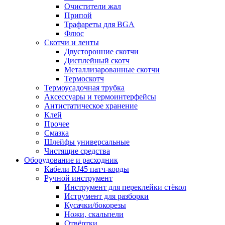
Очистители жал
Припой
Трафареты для BGA
Флюс
Скотчи и ленты
Двусторонние скотчи
Дисплейный скотч
Металлизарованные скотчи
Термоскотч
Термоусадочная трубка
Аксессуары и термоинтерфейсы
Антистатическое хранение
Клей
Прочее
Смазка
Шлейфы универсальные
Чистящие средства
Оборудование и расходник
Кабели RJ45 патч-корды
Ручной инструмент
Инструмент для переклейки стёкол
Иструмент для разборки
Кусачки/бокорезы
Ножи, скальпели
Отвёртки