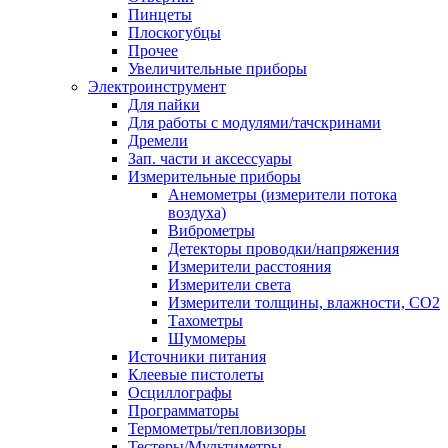
Пинцеты
Плоскогубцы
Прочее
Увеличительные приборы
Электроинструмент
Для пайки
Для работы с модулями/тачскринами
Дремели
Зап. части и аксессуары
Измерительные приборы
Анемометры (измерители потока
воздуха)
Виброметры
Детекторы проводки/напряжения
Измерители расстояния
Измерители света
Измерители толщины, влажности, CO2
Тахометры
Шумомеры
Источники питания
Клеевые пистолеты
Осциллографы
Программаторы
Термометры/тепловизоры
Тестеры/Мультиметры