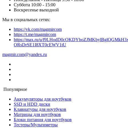
Суббота 10:00 - 15:00
Воскресенье выходной
Мы в социальных сетях:
https://vk.com/magmircom
https://t.me/magmircom
https://max.ru/u/f9LHodD0cOKDYboZJMKbylBglQGMkH3x
ORsDrSE1I8XT0cEWV1tU
magmir.com@yandex.ru
Популярное
Аккумуляторы для ноутбуков
SSD и HDD диски
Клавиатуры для ноутбуков
Матрицы для ноутбуков
Блоки питания для ноутбуков
Тестеры/Мультиметры