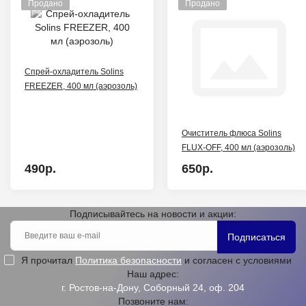
Продано
Продано
Спрей-охладитель Solins
FREEZER, 400 мл (аэрозоль)
Очиститель флюса Solins
FLUX-OFF, 400 мл (аэрозоль)
490р.
650р.
Подписывайтесь на новости и акции:
Подписаться
Я прочитал
Политика безопасности
и согласен с условиями
Наш адрес:
г. Ростов-на-Дону, Соборный 24, оф. 204
Позвоните нам: