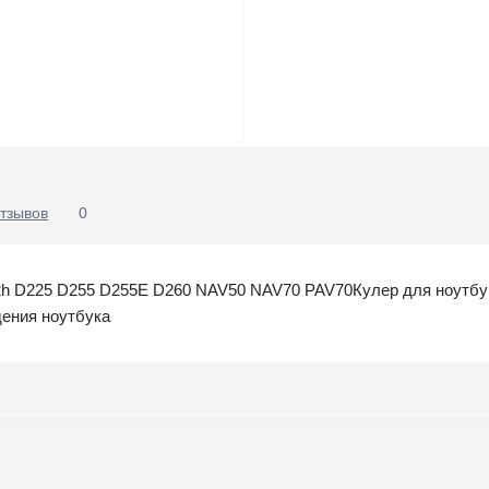
тзывов
0
 D225 D255 D255E D260 NAV50 NAV70 PAV70Кулер для ноутбука
дения ноутбука