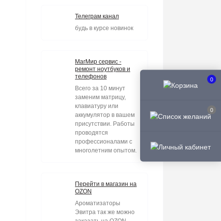
Телеграм канал
будь в курсе новинок
МагМир сервис -
ремонт ноутбуков и
телефонов
0
Всего за 10 минут
заменим матрицу,
клавиатуру или
0
аккумулятор в вашем
присутствии. Работы
проводятся
профессионалами с
многолетним опытом.
Перейти в магазин на
OZON
Ароматизаторы
Эвитра так же можно