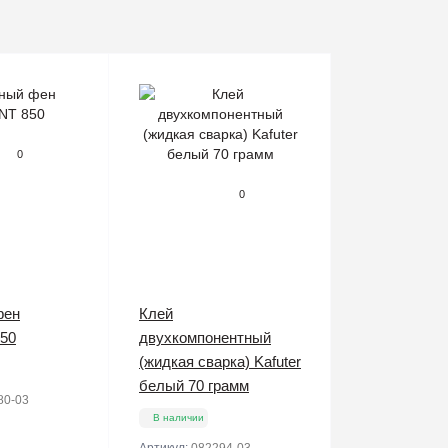
0
0
фен
Клей
50
двухкомпонентный
(жидкая сварка) Kafuter
белый 70 грамм
80-03
В наличии