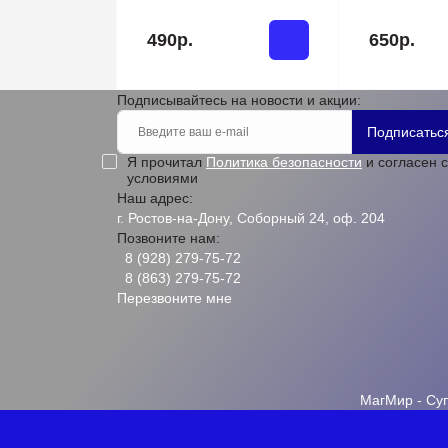
490р.
650р.
Подписывайтесь на новости и акции:
Подписатьс
Я прочитал
Политика безопасности
и согласен с
условиями
Наш адрес:
г. Ростов-на-Дону, Соборный 24, оф. 204
Позвоните нам:
8 (928) 279-75-72
8 (863) 279-75-72
Перезвоните мне
МагМир - Су