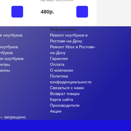
Артикул:
082294-03
480р.
Информация
я ноутбуков
Ремонт ноутбуков в
и
Ростове-на-Дону
ноутбуков
Ремонт Xbox в Ростове-
тбуков
на-Дону
ля ноутбуков
Гарантия
метры
Оплата
ванны
О компании
Политика
конфиденциальности
Связаться с нами
Возврат товара
Карта сайта
Производители
Акции
 — запрещено