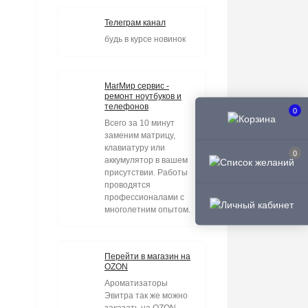
Телеграм канал
будь в курсе новинок
МагМир сервис -
ремонт ноутбуков и
телефонов
0
Всего за 10 минут
заменим матрицу,
клавиатуру или
0
аккумулятор в вашем
присутствии. Работы
проводятся
профессионалами с
многолетним опытом.
Перейти в магазин на
OZON
Ароматизаторы
Эвитра так же можно