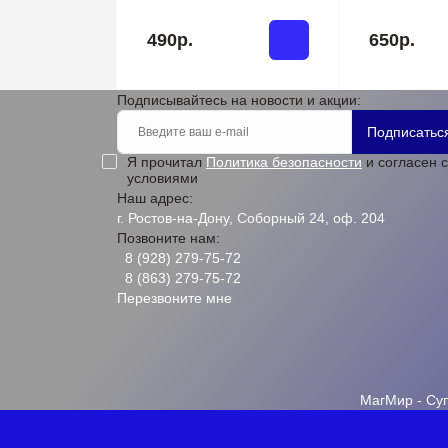
490р.
650р.
Подписывайтесь на новости и акции:
Подписатьс
Я прочитал
Политика безопасности
и согласен с
условиями
Наш адрес:
г. Ростов-на-Дону, Соборный 24, оф. 204
Позвоните нам:
8 (928) 279-75-72
8 (863) 279-75-72
Перезвоните мне
МагМир - Су