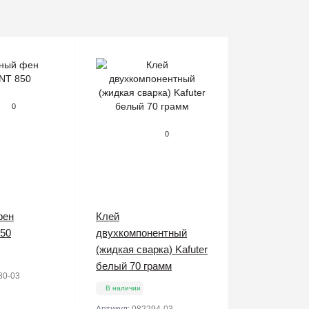
0
0
фен
Клей
50
двухкомпонентный
(жидкая сварка) Kafuter
белый 70 грамм
80-03
В наличии