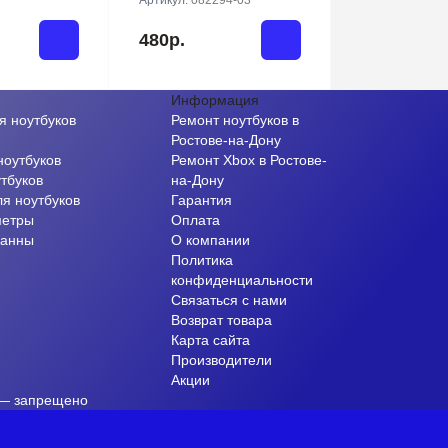
Артикул:
082294-03
480р.
Информация
я ноутбуков
Ремонт ноутбуков в
и
Ростове-на-Дону
ноутбуков
Ремонт Xbox в Ростове-
тбуков
на-Дону
ля ноутбуков
Гарантия
метры
Оплата
ванны
О компании
Политика
конфиденциальности
Связаться с нами
Возврат товара
Карта сайта
Производители
Акции
 — запрещено