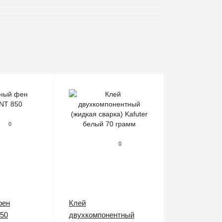
0
0
фен
Клей
50
двухкомпонентный