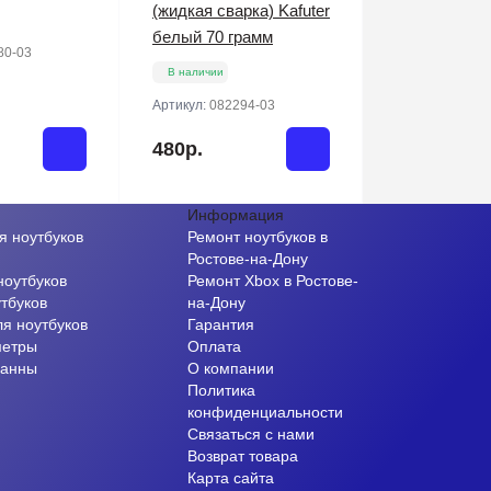
(жидкая сварка) Kafuter
белый 70 грамм
80-03
В наличии
Артикул:
082294-03
480р.
Информация
я ноутбуков
Ремонт ноутбуков в
и
Ростове-на-Дону
ноутбуков
Ремонт Xbox в Ростове-
тбуков
на-Дону
ля ноутбуков
Гарантия
метры
Оплата
ванны
О компании
Политика
конфиденциальности
Связаться с нами
Возврат товара
Карта сайта