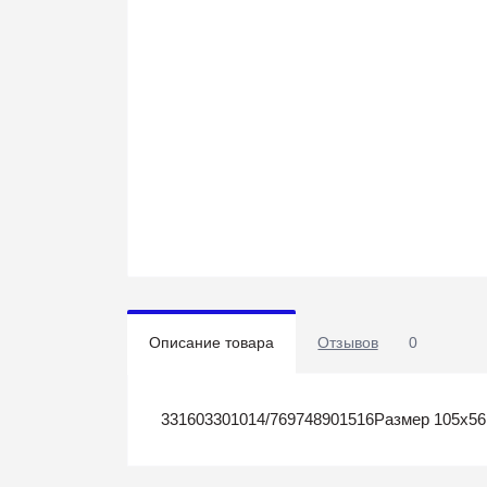
Описание товара
Отзывов
0
331603301014/769748901516Размер 105х56