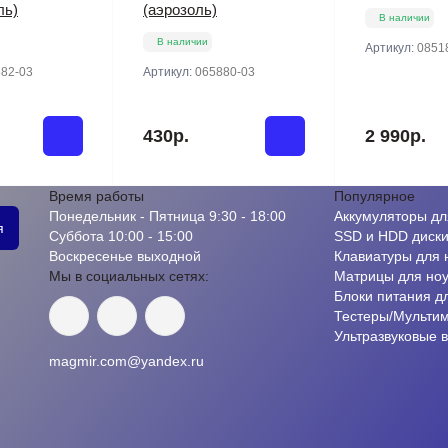
ль)
(аэрозоль)
В наличии
В наличии
Артикул:
0851
82-03
Артикул:
065880-03
430р.
2 990р.
Время работы
Популярное
Понедельник - Пятница 9:30 - 18:00
Аккумуляторы дл
я
Суббота 10:00 - 15:00
SSD и HDD диск
Воскресенье выходной
Клавиатуры для 
Мы в социальных сетях:
Матрицы для ноу
Блоки питания д
Тестеры/Мульти
Ультразвуковые 
magmir.com@yandex.ru