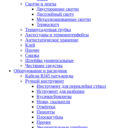
Скотчи и ленты
Двусторонние скотчи
Дисплейный скотч
Металлизарованные скотчи
Термоскотч
Термоусадочная трубка
Аксессуары и термоинтерфейсы
Антистатическое хранение
Клей
Прочее
Смазка
Шлейфы универсальные
Чистящие средства
Оборудование и расходник
Кабели RJ45 патч-корды
Ручной инструмент
Инструмент для переклейки стёкол
Иструмент для разборки
Кусачки/бокорезы
Ножи, скальпели
Отвёртки
Пинцеты
Плоскогубцы
Прочее
Увеличительные приборы