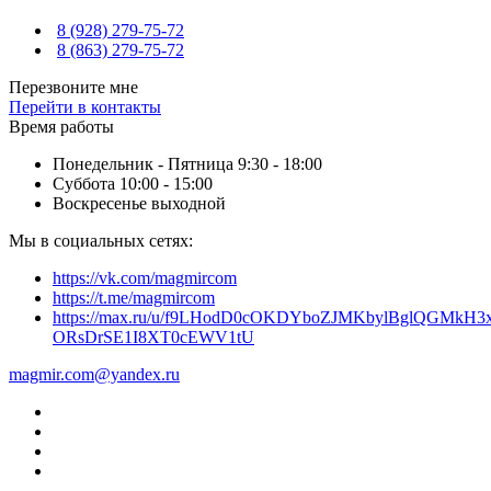
8 (928) 279-75-72
8 (863) 279-75-72
Перезвоните мне
Перейти в контакты
Время работы
Понедельник - Пятница 9:30 - 18:00
Суббота 10:00 - 15:00
Воскресенье выходной
Мы в социальных сетях:
https://vk.com/magmircom
https://t.me/magmircom
https://max.ru/u/f9LHodD0cOKDYboZJMKbylBglQGMkH3x
ORsDrSE1I8XT0cEWV1tU
magmir.com@yandex.ru