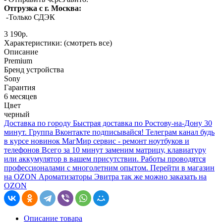
Отгрузка с г. Москва:
-Только СДЭК
3 190р.
Характеристики:
(смотреть все)
Описание
Premium
Бренд устройства
Sony
Гарантия
6 месяцев
Цвет
черный
Доставка по городу
Быстрая доставка по Ростову-на-Дону 30
минут.
Группа Вконтакте
подписывайся!
Телеграм канал
будь
в курсе новинок
МагМир сервис - ремонт ноутбуков и
телефонов
Всего за 10 минут заменим матрицу, клавиатуру
или аккумулятор в вашем присутствии. Работы проводятся
профессионалами с многолетним опытом.
Перейти в магазин
на OZON
Ароматизаторы Эвитра так же можно заказать на
OZON
Описание товара