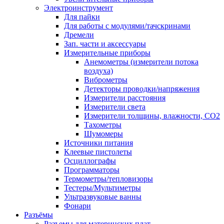
Электроинструмент
Для пайки
Для работы с модулями/тачскринами
Дремели
Зап. части и аксессуары
Измерительные приборы
Анемометры (измерители потока
воздуха)
Виброметры
Детекторы проводки/напряжения
Измерители расстояния
Измерители света
Измерители толщины, влажности, CO2
Тахометры
Шумомеры
Источники питания
Клеевые пистолеты
Осциллографы
Программаторы
Термометры/тепловизоры
Тестеры/Мультиметры
Ультразвуковые ванны
Фонари
Разъёмы
Разъемы для материнских плат