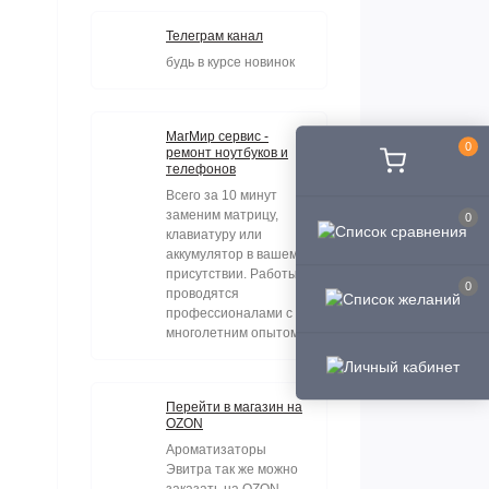
Телеграм канал
будь в курсе новинок
МагМир сервис -
0
ремонт ноутбуков и
телефонов
Всего за 10 минут
заменим матрицу,
0
клавиатуру или
аккумулятор в вашем
присутствии. Работы
0
проводятся
профессионалами с
многолетним опытом.
Перейти в магазин на
OZON
Ароматизаторы
Эвитра так же можно