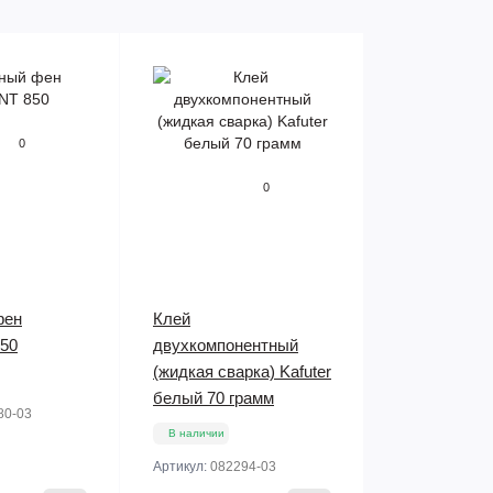
0
0
фен
Клей
50
двухкомпонентный
(жидкая сварка) Kafuter
белый 70 грамм
80-03
В наличии
Артикул:
082294-03