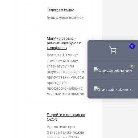
Телеграм канал
будь в курсе новинок
МагМир сервис -
ремонт ноутбуков и
0
телефонов
Всего за 10 минут
заменим матрицу,
клавиатуру или
0
аккумулятор в вашем
присутствии. Работы
проводятся
профессионалами с
многолетним опытом.
Перейти в магазин на
OZON
Ароматизаторы
Эвитра так же можно