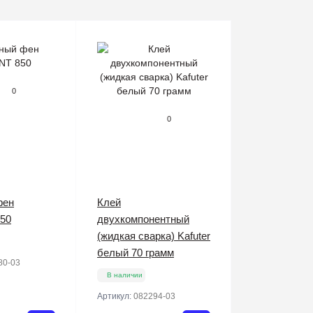
0
0
фен
Клей
50
двухкомпонентный
(жидкая сварка) Kafuter
белый 70 грамм
80-03
В наличии
Артикул:
082294-03