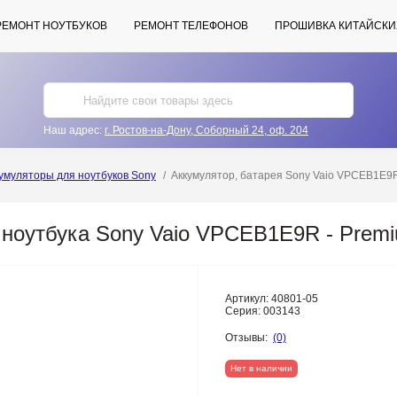
РЕМОНТ НОУТБУКОВ
РЕМОНТ ТЕЛЕФОНОВ
ПРОШИВКА КИТАЙСКИ
Наш адрес:
г. Ростов-на-Дону, Соборный 24, оф. 204
умуляторы для ноутбуков Sony
Аккумулятор, батарея Sony Vaio VPCEB1E9R
 ноутбука Sony Vaio VPCEB1E9R - Prem
Артикул:
40801-05
Серия:
003143
Отзывы:
(0)
Нет в наличии