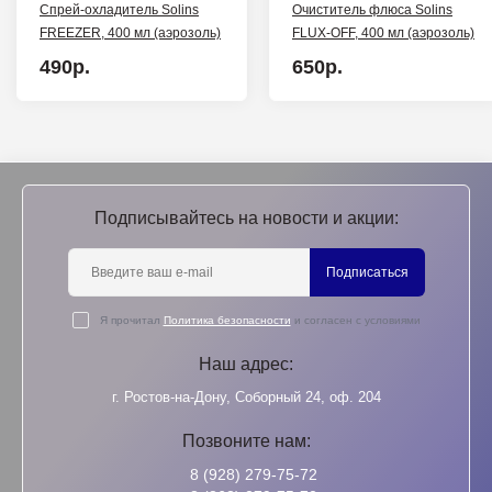
Спрей-охладитель Solins
Очиститель флюса Solins
FREEZER, 400 мл (аэрозоль)
FLUX-OFF, 400 мл (аэрозоль)
490р.
650р.
Подписывайтесь на новости и акции:
Подписаться
Я прочитал
Политика безопасности
и согласен с условиями
Наш адрес:
г. Ростов-на-Дону, Соборный 24, оф. 204
Позвоните нам:
8 (928) 279-75-72