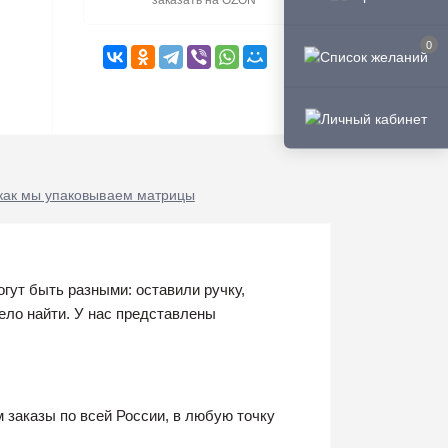
заказать на OZON
0
как мы упаковываем матрицы
гут быть разными: оставили ручку,
жело найти. У нас представлены
 заказы по всей России, в любую точку