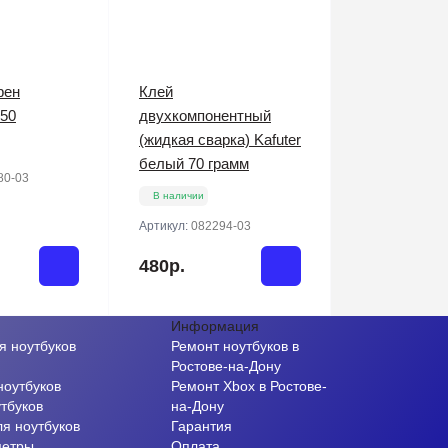
фен
Клей
50
двухкомпонентный
(жидкая сварка) Kafuter
белый 70 грамм
80-03
В наличии
Артикул:
082294-03
480р.
Информация
я ноутбуков
Ремонт ноутбуков в
и
Ростове-на-Дону
ноутбуков
Ремонт Xbox в Ростове-
тбуков
на-Дону
ля ноутбуков
Гарантия
метры
Оплата