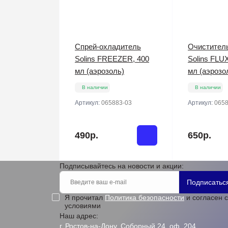
Спрей-охладитель
Очистител
Solins FREEZER, 400
Solins FLU
мл (аэрозоль)
мл (аэрозо
В наличии
В наличии
Артикул:
065883-03
Артикул:
0658
490р.
650р.
Подписывайтесь на новости и акции:
Подписатьс
Я прочитал
Политика безопасности
и согласен с
условиями
Наш адрес:
г. Ростов-на-Дону, Соборный 24, оф. 204