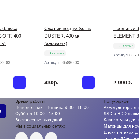
ь флюса
Сжатый воздух Solins
Паяльный 
X-OFF, 400
DUSTER, 400 мл
ELEMENT 8
ль)
(аэрозоль)
В наличии
В наличии
Артикул:
0851
82-03
Артикул:
065880-03
430р.
2 990р.
Время работы
Популярное
Понедельник - Пятница 9:30 - 18:00
Аккумуляторы дл
я
Суббота 10:00 - 15:00
SSD и HDD диск
Воскресенье выходной
Клавиатуры для 
Мы в социальных сетях:
Матрицы для ноу
Блоки питания д
Тестеры/Мульти