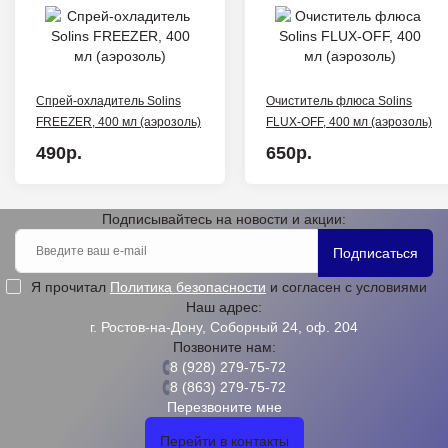
Спрей-охладитель Solins
Очиститель флюса Solins
FREEZER, 400 мл (аэрозоль)
FLUX-OFF, 400 мл (аэрозоль)
490р.
650р.
Подписывайтесь на новости и акции:
Подписаться
Я прочитал
Политика безопасности
и согласен с условиями
Наш адрес:
г. Ростов-на-Дону, Соборный 24, оф. 204
Позвоните нам:
8 (928) 279-75-72
8 (863) 279-75-72
Перезвоните мне
Перейти в контакты