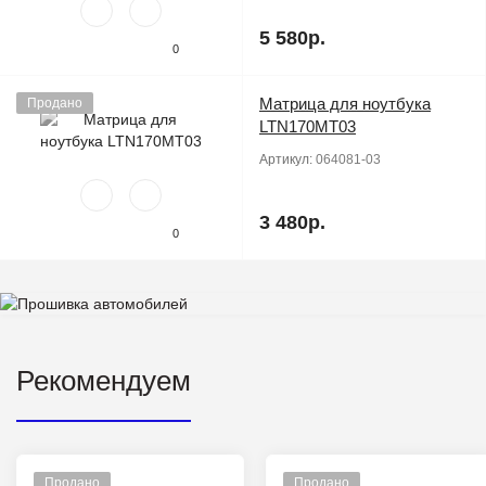
5 580р.
0
Матрица для ноутбука
Продано
LTN170MT03
Артикул:
064081-03
3 480р.
0
Рекомендуем
Продано
Продано