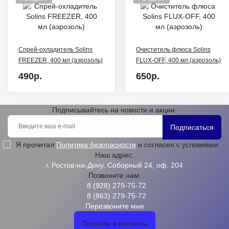
Спрей-охладитель Solins
Очиститель флюса Solins
FREEZER, 400 мл (аэрозоль)
FLUX-OFF, 400 мл (аэрозоль)
490р.
650р.
Подписывайтесь на новости и акции:
Подписаться
Я прочитал
Политика безопасности
и согласен с условиями
Наш адрес:
г. Ростов-на-Дону, Соборный 24, оф. 204
Позвоните нам:
8 (928) 279-75-72
8 (863) 279-75-72
Перезвоните мне
Перейти в контакты