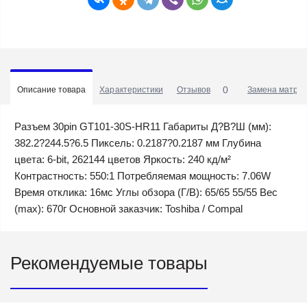
0
Описание товара
Характеристики
Отзывов
Замена матриц
Разъем 30pin GT101-30S-HR11 Габариты Д?В?Ш (мм):
382.2?244.5?6.5 Пиксель: 0.2187?0.2187 мм Глубина
цвета: 6-bit, 262144 цветов Яркость: 240 кд/м²
Контрастность: 550:1 Потребляемая мощность: 7.06W
Время отклика: 16мс Углы обзора (Г/В): 65/65 55/55 Вес
(max): 670г Основной заказчик: Toshiba / Compal
Рекомендуемые товары