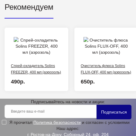
Рекомендуем
Спрей-охладитель Solins
Очиститель флюса Solins
FREEZER, 400 мл (аэрозоль)
FLUX-OFF, 400 мл (аэрозоль)
490р.
650р.
Подписывайтесь на новости и акции:
Подписаться
Я прочитал
Политика безопасности
и согласен с условиями
Наш адрес:
г. Ростов-на-Дону, Соборный 24, оф. 204