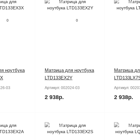
Продано
Продано
0
0
я ноутбука
Матрица для ноутбука
Матрица дл
3X
LTD133EX2Y
LTD133LX7
26-03
Артикул:
002024-03
Артикул:
0020
2 938р.
2 938р.
Продано
Продано