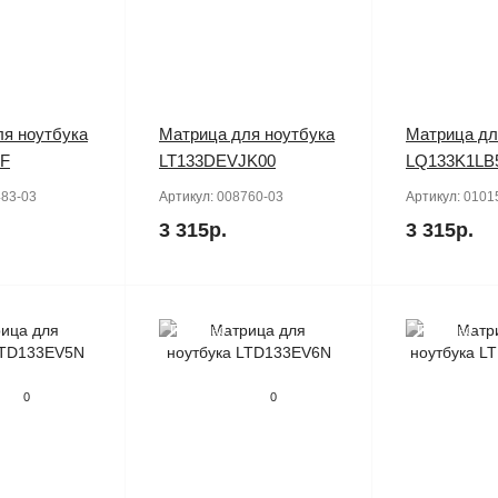
я ноутбука
Матрица для ноутбука
Матрица дл
1F
LT133DEVJK00
LQ133K1LB
83-03
Артикул:
008760-03
Артикул:
0101
3 315р.
3 315р.
Продано
Продано
0
0