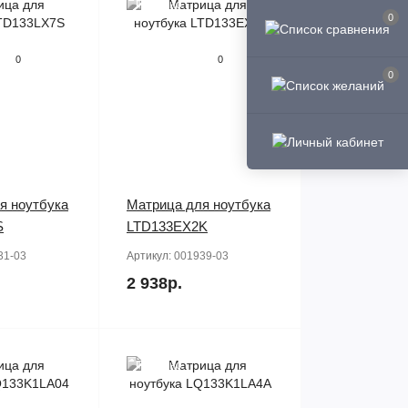
Продано
0
0
0
0
я ноутбука
Матрица для ноутбука
S
LTD133EX2K
31-03
Артикул:
001939-03
2 938р.
Продано