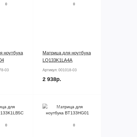
0
0
я ноутбука
Матрица для ноутбука
04
LQ133K1LA4A
78-03
Артикул:
001018-03
2 938р.
Продано
0
0