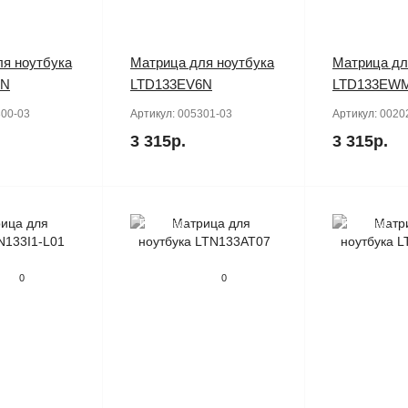
я ноутбука
Матрица для ноутбука
Матрица дл
5N
LTD133EV6N
LTD133EW
00-03
Артикул:
005301-03
Артикул:
0020
3 315р.
3 315р.
Продано
Продано
0
0