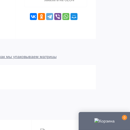
заказать на OZON
как мы упаковываем матрицы
0