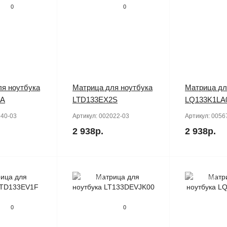
0
0
я ноутбука
Матрица для ноутбука
Матрица дл
2A
LTD133EX2S
LQ133K1LA
40-03
Артикул:
002022-03
Артикул:
0056
2 938р.
2 938р.
Продано
Продано
0
0