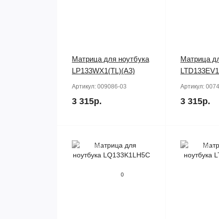
Матрица для ноутбука
Матрица дл
LP133WX1(TL)(A3)
LTD133EV
Артикул:
009086-03
Артикул:
0074
3 315р.
3 315р.
Продано
Продано
0