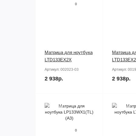
0
Матрица для ноутбука
Матрица дл
LTD133EX2X
LTD133EX
Артикул:
002023-03
Артикул:
0019
2 938р.
2 938р.
Продано
Продано
0