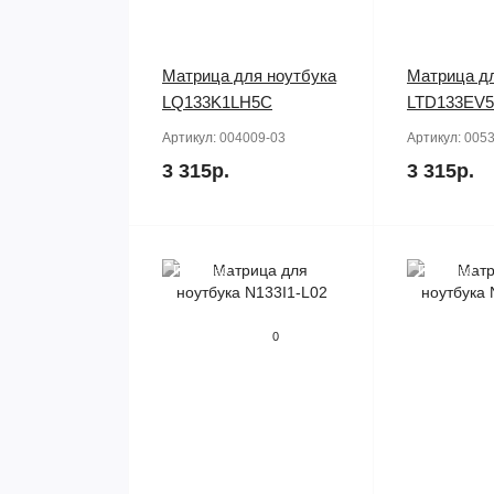
Матрица для ноутбука
Матрица дл
LQ133K1LH5C
LTD133EV
Артикул:
004009-03
Артикул:
0053
3 315р.
3 315р.
Продано
Продано
0