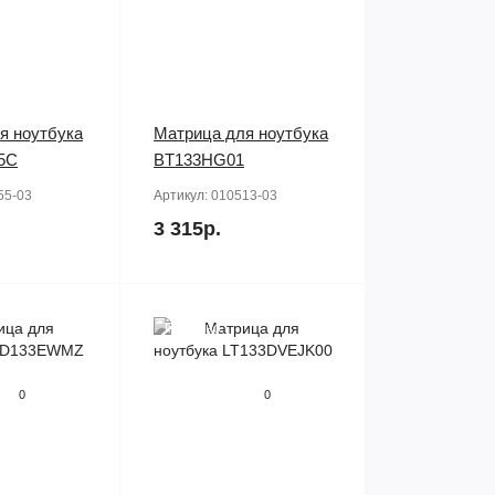
я ноутбука
Матрица для ноутбука
5C
BT133HG01
55-03
Артикул:
010513-03
3 315р.
Продано
0
0