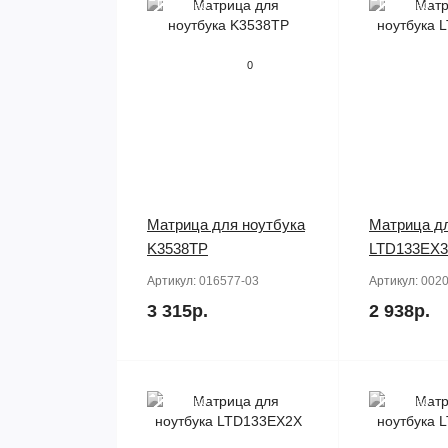
Продано
Продано
0
Матрица для ноутбука
Матрица дл
K3538TP
LTD133EX
Артикул:
016577-03
Артикул:
0020
3 315р.
2 938р.
Продано
Продано