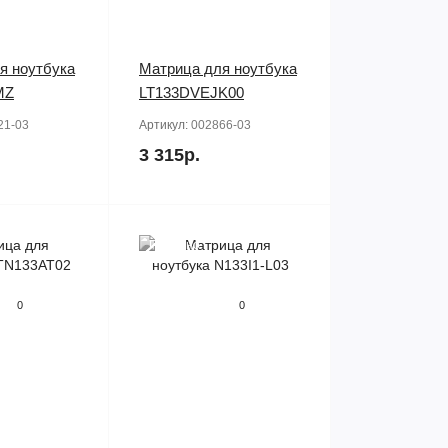
я ноутбука
Матрица для ноутбука
MZ
LT133DVEJK00
21-03
Артикул:
002866-03
3 315р.
Продано
0
0