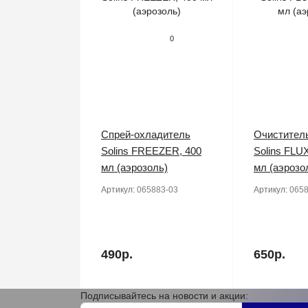
0
Спрей-охладитель
Очистител
Solins FREEZER, 400
Solins FLU
мл (аэрозоль)
мл (аэрозо
Артикул:
065883-03
Артикул:
0658
490р.
650р.
Подписывайтесь на новости и акции: