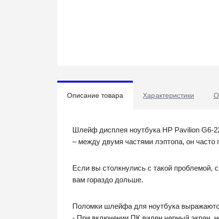
Описание товара
Характеристики
О
Шлейф дисплея ноутбука HP Pavilion G6-2
– между двумя частями лэптопа, он часто 
Если вы столкнулись с такой проблемой, 
вам гораздо дольше.
Поломки шлейфа для ноутбука выражаются
- При включении ПК виден черный экран, н