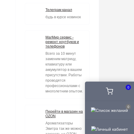
Телеграм канал
будь в курсе новинок
МагМир сервис -
ремонт ноутбуков и
телефонов
Всего за 10 минут
заменим матрицу,
клавиатуру или
аккумулятор в вашем
присутствии. Работы
проводятся
профессионалами с
0
многолетним опытом.
0
Перейти в магазин на
OZON
Ароматизаторы
Эвитра так же можно