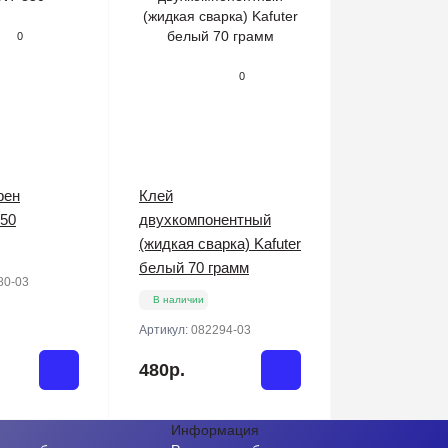
0
0
фен
Клей
50
двухкомпонентный
(жидкая сварка) Kafuter
белый 70 грамм
80-03
В наличии
Артикул:
082294-03
480р.
Информация