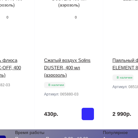
0
0
ь флюса
Сжатый воздух Solins
Паяльный 
X-OFF, 400
DUSTER, 400 мл
ELEMENT 8
ль)
(аэрозоль)
В наличии
82-03
В наличии
Артикул:
0851
Артикул:
065880-03
430р.
2 990р.
Время работы
Популярное