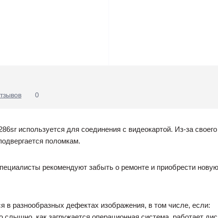
тзывов
0
286sr используется для соединения с видеокартой. Из-за своег
подвергается поломкам.
специалисты рекомендуют забыть о ремонте и приобрести новую
 в разнообразных дефектах изображения, в том числе, если:
о слышно, как загружается операционная система, работает диско