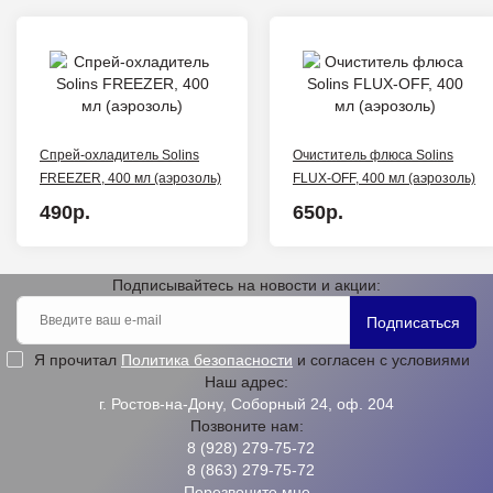
Спрей-охладитель Solins
Очиститель флюса Solins
FREEZER, 400 мл (аэрозоль)
FLUX-OFF, 400 мл (аэрозоль)
490р.
650р.
Подписывайтесь на новости и акции:
Подписаться
Я прочитал
Политика безопасности
и согласен с условиями
Наш адрес:
г. Ростов-на-Дону, Соборный 24, оф. 204
Позвоните нам:
8 (928) 279-75-72
8 (863) 279-75-72
Перезвоните мне