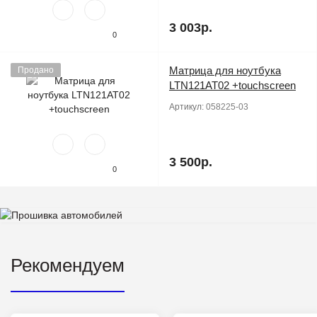
3 003р.
0
Матрица для ноутбука
Продано
LTN121AT02 +touchscreen
Артикул:
058225-03
3 500р.
0
Рекомендуем