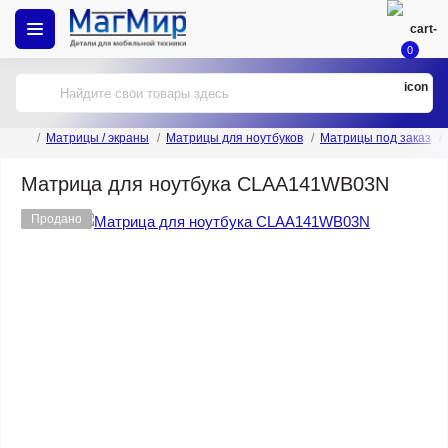
0
Матрицы / экраны
Матрицы для ноутбуков
Матрицы под заказ
Матрица для ноутбука CLAA141WB03N
Продано