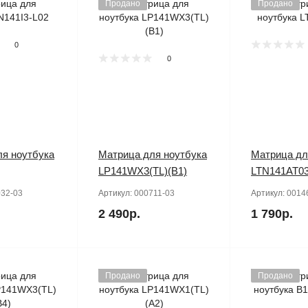
Продано
Продано
0
0
я ноутбука
Матрица для ноутбука
Матрица дл
LP141WX3(TL)(B1)
LTN141AT0
32-03
Артикул:
000711-03
Артикул:
0014
2 490р.
1 790р.
Продано
Продано