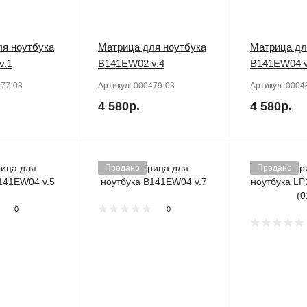
я ноутбука
Матрица для ноутбука
Матрица дл
v.1
B141EW02 v.4
B141EW04 v
77-03
Артикул:
000479-03
Артикул:
0004
4 580р.
4 580р.
Продано
Продано
0
0