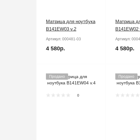
Матрица для ноутбука
Матрица дл
B141EW03 v.2
B141EW02 
Артикул:
000481-03
Артикул:
0004
4 580р.
4 580р.
Продано
Продано
0