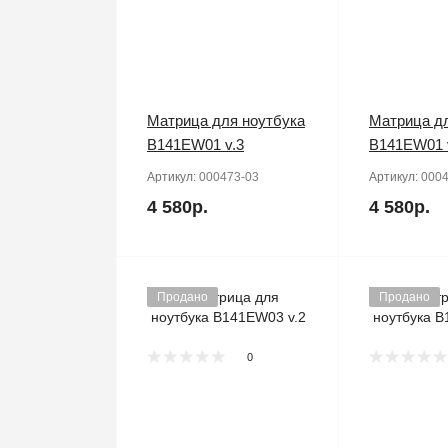
Матрица для ноутбука
Матрица дл
B141EW01 v.3
B141EW01 
Артикул:
000473-03
Артикул:
0004
4 580р.
4 580р.
Продано
Продано
0