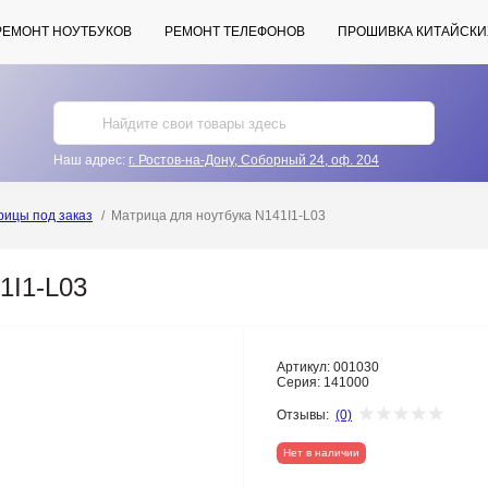
РЕМОНТ НОУТБУКОВ
РЕМОНТ ТЕЛЕФОНОВ
ПРОШИВКА КИТАЙСКИ
Наш адрес:
г. Ростов-на-Дону, Соборный 24, оф. 204
рицы под заказ
Матрица для ноутбука N141I1-L03
1I1-L03
Артикул:
001030
Серия:
141000
Отзывы:
(0)
Нет в наличии