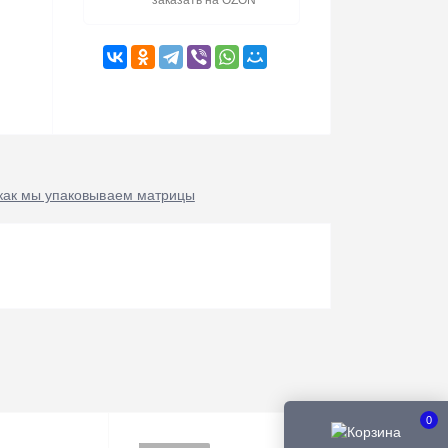
заказать на OZON
как мы упаковываем матрицы
0