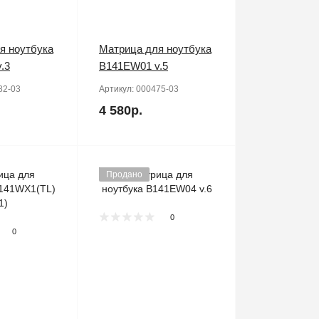
я ноутбука
Матрица для ноутбука
.3
B141EW01 v.5
82-03
Артикул:
000475-03
4 580р.
Продано
0
0