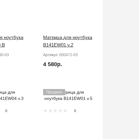
я ноутбука
Матрица для ноутбука
.B
B141EW01 v.2
80-03
Артикул:
000472-03
4 580р.
Продано
0
0