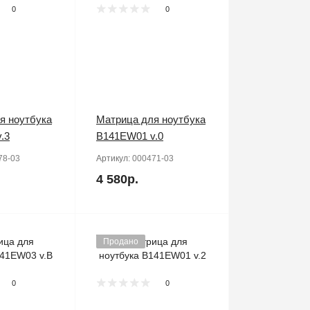
0
0
я ноутбука
Матрица для ноутбука
.3
B141EW01 v.0
78-03
Артикул:
000471-03
4 580р.
Продано
0
0