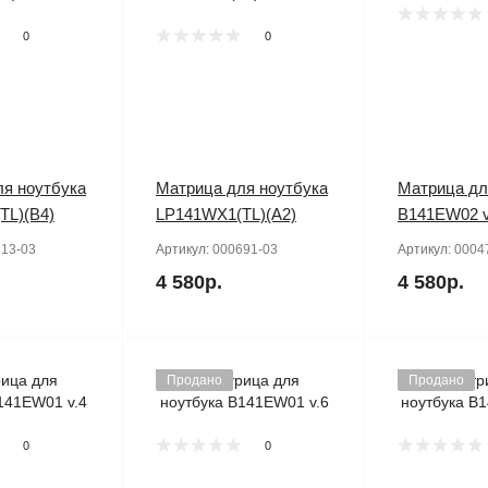
0
0
я ноутбука
Матрица для ноутбука
Матрица дл
TL)(B4)
LP141WX1(TL)(A2)
B141EW02 v
13-03
Артикул:
000691-03
Артикул:
0004
4 580р.
4 580р.
Продано
Продано
0
0