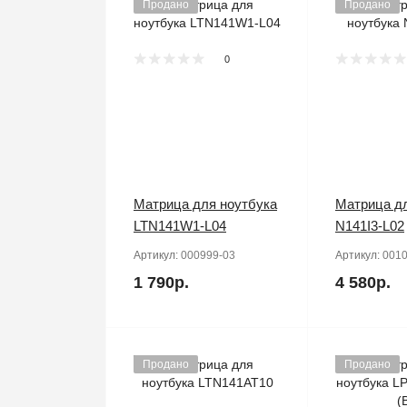
Продано
Продано
0
Матрица для ноутбука
Матрица дл
LTN141W1-L04
N141I3-L02
Артикул:
000999-03
Артикул:
0010
1 790р.
4 580р.
Продано
Продано