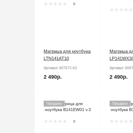
0
Матрица для ноутбука
Матрица дл
LTN141AT10
LP141WX3(
Артикул:
007072-03
Артикул:
0007
2 490р.
2 490р.
Продано
Продано
0