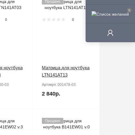
Продано
0
0
0
я ноутбука
Матрица для ноутбука
3
LTN141AT13
60-03
Артикул:
001478-03
2 840р.
Продано