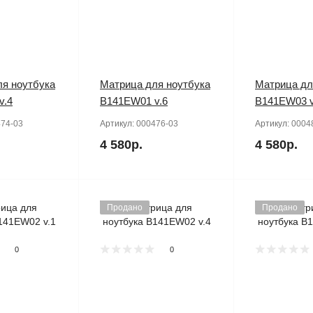
я ноутбука
Матрица для ноутбука
Матрица дл
v.4
B141EW01 v.6
B141EW03 v
74-03
Артикул:
000476-03
Артикул:
0004
4 580р.
4 580р.
Продано
Продано
0
0