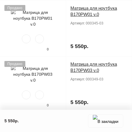
Матрица для ноутбука
Продано
B170PW01 v.0
Артикул:
000345-03
5 550р.
0
Матрица для ноутбука
Продано
B170PW03 v.0
Артикул:
000349-03
5 550р.
0
Матрица для ноутбука
Продано
5 550р.
B170PW03 v.5