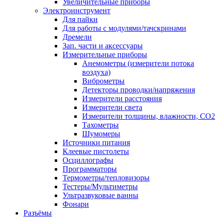
Увеличительные приборы
Электроинструмент
Для пайки
Для работы с модулями/тачскринами
Дремели
Зап. части и аксессуары
Измерительные приборы
Анемометры (измерители потока
воздуха)
Виброметры
Детекторы проводки/напряжения
Измерители расстояния
Измерители света
Измерители толщины, влажности, CO2
Тахометры
Шумомеры
Источники питания
Клеевые пистолеты
Осциллографы
Программаторы
Термометры/тепловизоры
Тестеры/Мультиметры
Ультразвуковые ванны
Фонари
Разъёмы