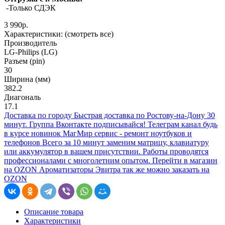
-Только СДЭК
3 990р.
Характеристики:
(смотреть все)
Производитель
LG-Philips (LG)
Разъем (pin)
30
Ширина (мм)
382.2
Диагональ
17.1
Доставка по городу
Быстрая доставка по Ростову-на-Дону 30
минут.
Группа Вконтакте
подписывайся!
Телеграм канал
будь
в курсе новинок
МагМир сервис - ремонт ноутбуков и
телефонов
Всего за 10 минут заменим матрицу, клавиатуру
или аккумулятор в вашем присутствии. Работы проводятся
профессионалами с многолетним опытом.
Перейти в магазин
на OZON
Ароматизаторы Эвитра так же можно заказать на
OZON
Описание товара
Характеристики