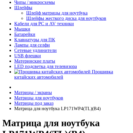
Чипы / микросхемы
Шлейфы
Шлейф матрицы для ноутбука
Шлейфы жесткого диска для ноутбуков
Кабели для PC и AV техники
Мышки
Батарейки
Клавиатуры для ПК
Лампы для селфи
Сетевые удлинители
USB флешки
Материнские платы
LED подсветка для телевизора
Прошивка
китайских автомобилей
Матрицы / экраны
Матрицы для ноутбуков
Матрицы под заказ
Матрица для ноутбука LP171WP4(TL)(B4)
Матрица для ноутбука