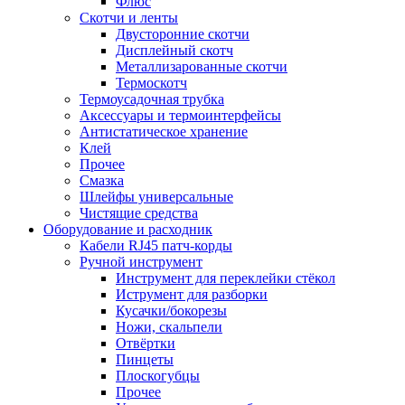
Флюс
Скотчи и ленты
Двусторонние скотчи
Дисплейный скотч
Металлизарованные скотчи
Термоскотч
Термоусадочная трубка
Аксессуары и термоинтерфейсы
Антистатическое хранение
Клей
Прочее
Смазка
Шлейфы универсальные
Чистящие средства
Оборудование и расходник
Кабели RJ45 патч-корды
Ручной инструмент
Инструмент для переклейки стёкол
Иструмент для разборки
Кусачки/бокорезы
Ножи, скальпели
Отвёртки
Пинцеты
Плоскогубцы
Прочее