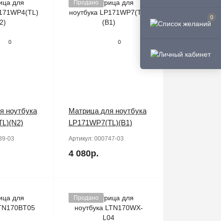
Продано
0
0
0
я ноутбука
Матрица для ноутбука
L)(N2)
LP171WP7(TL)(B1)
39-03
Артикул:
000747-03
4 080р.
Продано