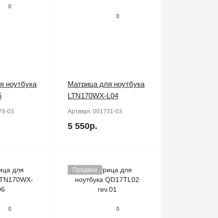
0
0
я ноутбука
Матрица для ноутбука
5
LTN170WX-L04
78-03
Артикул:
001731-03
5 550р.
Продано
0
0