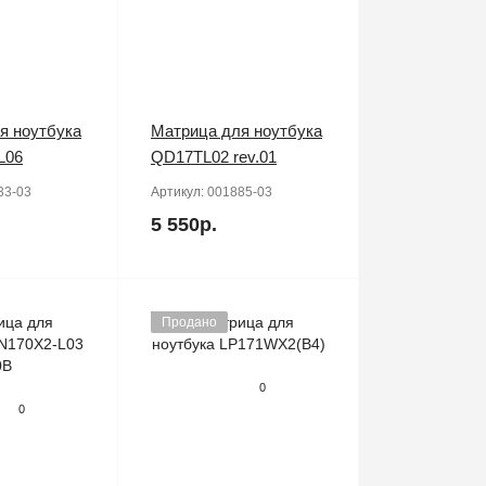
я ноутбука
Матрица для ноутбука
L06
QD17TL02 rev.01
33-03
Артикул:
001885-03
5 550р.
Продано
0
0