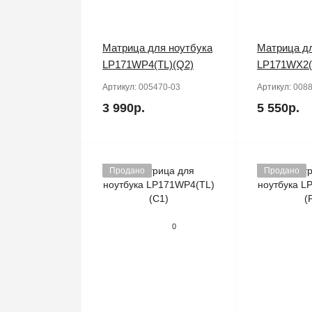
Матрица для ноутбука
Матрица дл
LP171WP4(TL)(Q2)
LP171WX2(
Артикул:
005470-03
Артикул:
0088
3 990р.
5 550р.
Продано
Продано
0