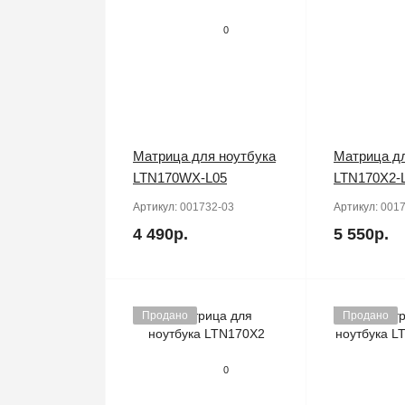
0
Матрица для ноутбука
Матрица дл
LTN170WX-L05
LTN170X2-
Артикул:
001732-03
Артикул:
0017
4 490р.
5 550р.
Продано
Продано
0