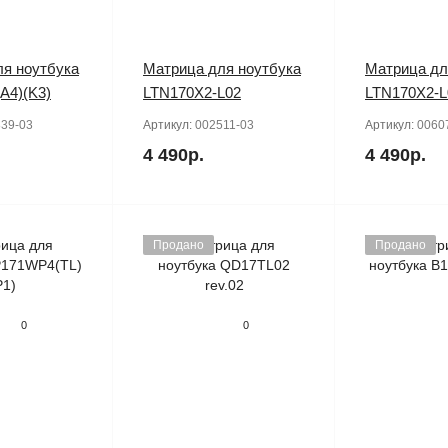
я ноутбука
Матрица для ноутбука
Матрица дл
A4)(K3)
LTN170X2-L02
LTN170X2-L
39-03
Артикул:
002511-03
Артикул:
0060
4 490р.
4 490р.
Продано
Продано
0
0