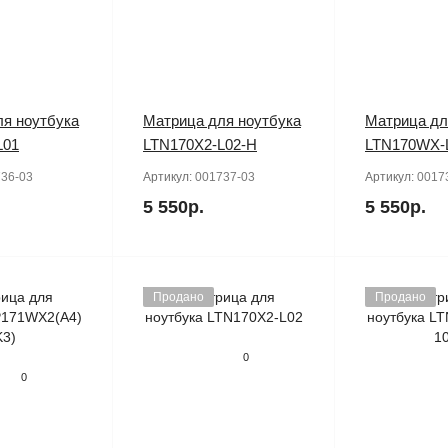
я ноутбука
Матрица для ноутбука
Матрица дл
L01
LTN170X2-L02-H
LTN170WX-
36-03
Артикул:
001737-03
Артикул:
0017
5 550р.
5 550р.
Продано
Продано
0
0