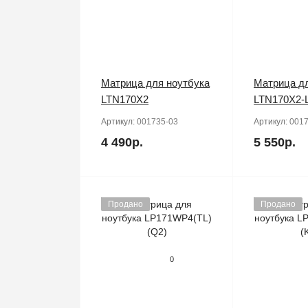
Матрица для ноутбука
Матрица дл
LTN170X2
LTN170X2-
Артикул:
001735-03
Артикул:
0017
4 490р.
5 550р.
Продано
Продано
0