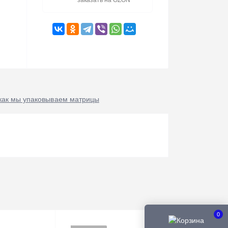
заказать на OZON
как мы упаковываем матрицы
0