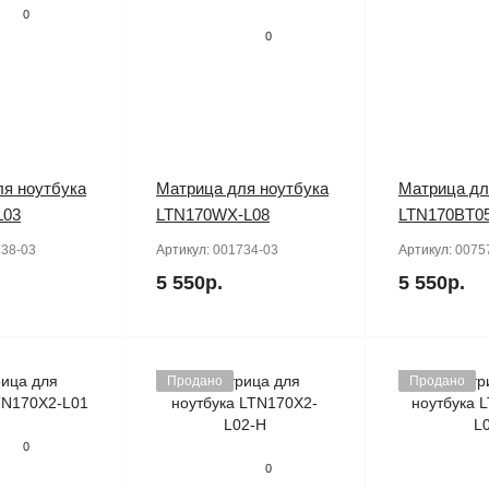
0
0
я ноутбука
Матрица для ноутбука
Матрица дл
L03
LTN170WX-L08
LTN170BT0
38-03
Артикул:
001734-03
Артикул:
0075
5 550р.
5 550р.
Продано
Продано
0
0