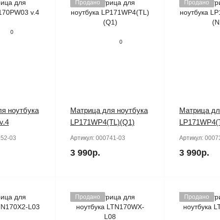
Продано
Продано
0
0
я ноутбука
Матрица для ноутбука
Матрица дл
v.4
LP171WP4(TL)(Q1)
LP171WP4(T
52-03
Артикул:
000741-03
Артикул:
0007
3 990р.
3 990р.
Продано
Продано