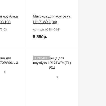
я ноутбука
Матрица для ноутбука
03 10B
LP171WX2(B4)
75-03
Артикул:
008840-03
5 550р.
Продано
0
0