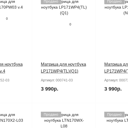
Продано
Продано
0
0
я ноутбука
Матрица для ноутбука
Матрица дл
v.4
LP171WP4(TL)(Q1)
LP171WP4(T
52-03
Артикул:
000741-03
Артикул:
0007
3 990р.
3 990р.
Продано
Продано