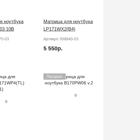
я ноутбука
Матрица для ноутбука
03 10B
LP171WX2(B4)
75-03
Артикул:
008840-03
5 550р.
Продано
0
0