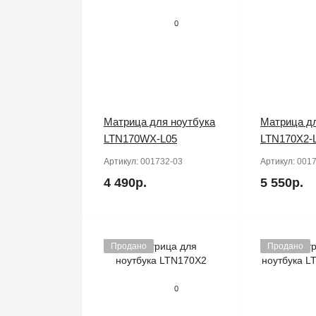
0
Матрица для ноутбука
Матрица дл
LTN170WX-L05
LTN170X2-
Артикул:
001732-03
Артикул:
0017
4 490р.
5 550р.
Продано
Продано
0