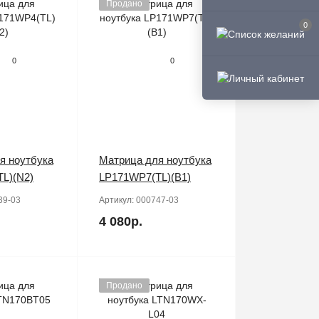
Продано
0
0
0
я ноутбука
Матрица для ноутбука
L)(N2)
LP171WP7(TL)(B1)
39-03
Артикул:
000747-03
4 080р.
Продано