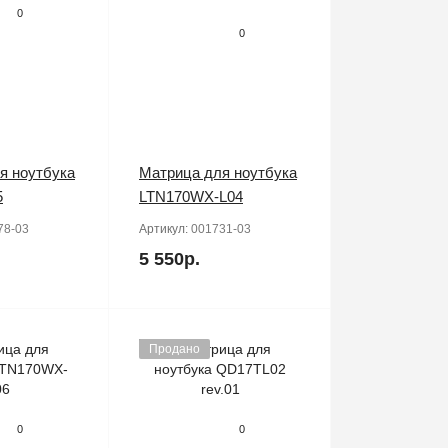
0
0
я ноутбука
Матрица для ноутбука
5
LTN170WX-L04
78-03
Артикул:
001731-03
5 550р.
Продано
0
0