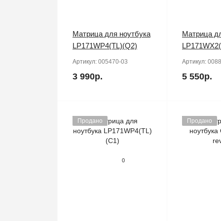
Матрица для ноутбука
Матрица дл
LP171WP4(TL)(Q2)
LP171WX2(
Артикул:
005470-03
Артикул:
0088
3 990р.
5 550р.
Продано
Продано
0